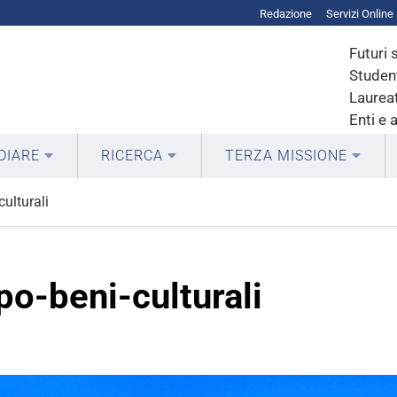
Redazione
Servizi Online
Futuri 
Student
Laureat
Enti e 
DIARE
RICERCA
TERZA MISSIONE
culturali
po-beni-culturali