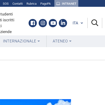
SOS
Contatti
Rubrica
PagoPA
INTRANET
studenti
i iscritti
Cambia lingua
Facebook
Instagram
Youtube
Linkedin
i
aziende
INTERNAZIONALE
ATENEO