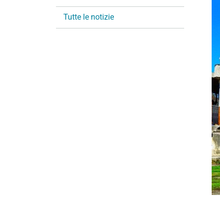
i
Tutte le notizie
o
n
e