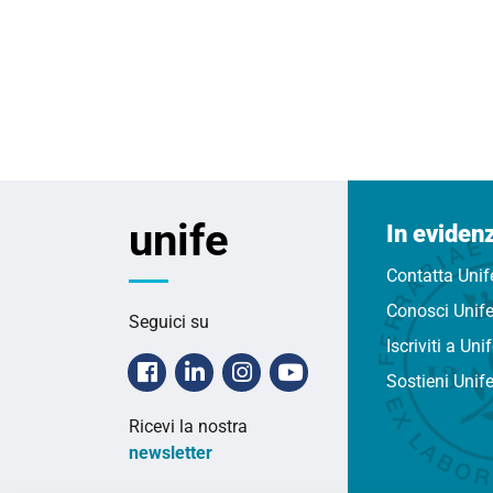
unife
In eviden
Contatta Unif
Conosci Unif
Seguici su
Iscriviti a Uni
Facebook
Linkedin
Instagram
Youtube
Sostieni Unif
Ricevi la nostra
newsletter