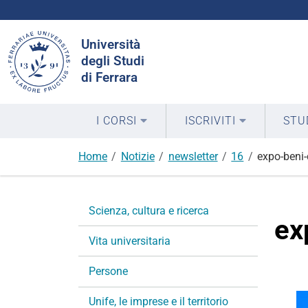
Cerca
Università
nel
degli Studi
sito
di Ferrara
I CORSI
ISCRIVITI
STU
Home
Notizie
newsletter
16
expo-beni-
N
Scienza, cultura e ricerca
a
ex
v
Vita universitaria
i
g
Persone
a
Unife, le imprese e il territorio
z