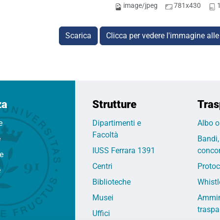
image/jpeg
781x430
Scarica
Clicca per vedere l'immagine alle
za
Strutture
Tras
e
Dipartimenti e
Albo o
Facoltà
e
Bandi,
IUSS Ferrara 1391
concor
fe
Centri
Protoc
e
Biblioteche
Whistl
Musei
Ammin
traspa
Uffici