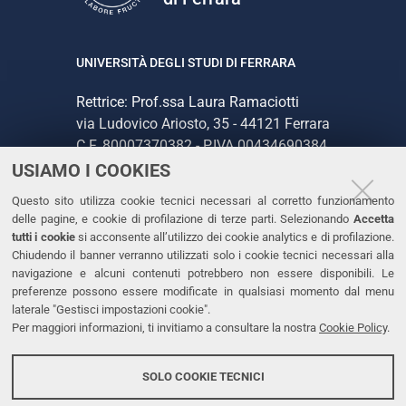
UNIVERSITÀ DEGLI STUDI DI FERRARA
Rettrice: Prof.ssa Laura Ramaciotti
via Ludovico Ariosto, 35 - 44121 Ferrara
C.F. 80007370382 - P.IVA 00434690384
USIAMO I COOKIES
CONTATTI
Questo sito utilizza cookie tecnici necessari al corretto funzionamento
delle pagine, e cookie di profilazione di terze parti. Selezionando
Accetta
Tel. +39 0532 293111
tutti i cookie
si acconsente all’utilizzo dei cookie analytics e di profilazione.
Chiudendo il banner verranno utilizzati solo i cookie tecnici necessari alla
Fax. +39 0532 293031
navigazione e alcuni contenuti potrebbero non essere disponibili. Le
PEC
preferenze possono essere modificate in qualsiasi momento dal menu
laterale "Gestisci impostazioni cookie".
Per maggiori informazioni, ti invitiamo a consultare la nostra
Cookie Policy
.
LINKS
Accessibilità
SOLO COOKIE TECNICI
Protezione dati personali