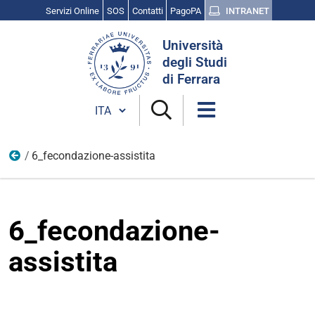
Servizi Online
SOS
Contatti
PagoPA
INTRANET
Cerca
Università
nel
degli Studi
sito
di Ferrara
Cambia lingua
6_fecondazione-assistita
13
6_fecondazione-
assistita