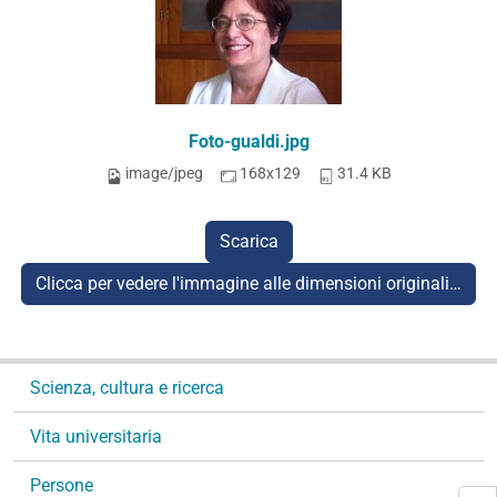
Foto-gualdi.jpg
image/jpeg
168x129
31.4 KB
Scarica
Clicca per vedere l'immagine alle dimensioni originali…
N
Scienza, cultura e ricerca
a
v
Vita universitaria
i
g
Persone