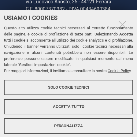
via Ludovico Ariosto, 35 - 44121 Ferrara
C.F. 80007370382 - P.IVA 00434690384
USIAMO I COOKIES
CONTATTI
Questo sito utilizza cookie tecnici necessari al corretto funzionamento
delle pagine, e cookie di profilazione di terze parti. Selezionando
Accetta
Tel. +39 0532 293111
tutti i cookie
si acconsente all’utilizzo dei cookie analytics e di profilazione.
Chiudendo il banner verranno utilizzati solo i cookie tecnici necessari alla
Fax. +39 0532 293031
navigazione e alcuni contenuti potrebbero non essere disponibili. Le
PEC
preferenze possono essere modificate in qualsiasi momento dal menu
laterale "Gestisci impostazioni cookie".
Per maggiori informazioni, ti invitiamo a consultare la nostra
Cookie Policy
.
LINKS
Accessibilità
SOLO COOKIE TECNICI
Protezione dati personali
Cookies
ACCETTA TUTTO
PERSONALIZZA
Copyright @ 2026, Università di Ferrara