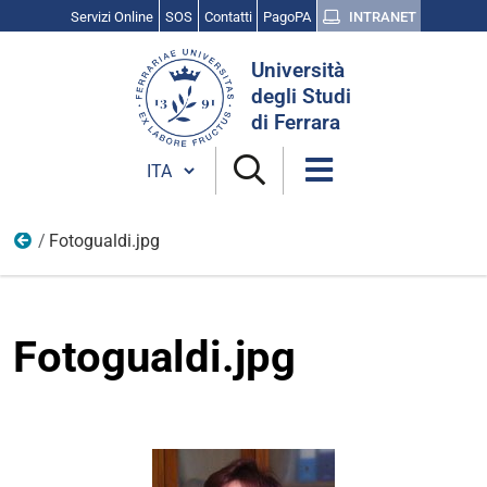
Servizi Online
SOS
Contatti
PagoPA
INTRANET
Cerca
Università
nel
degli Studi
sito
di Ferrara
Cambia lingua
Fotogualdi.jpg
Marzo
Fotogualdi.jpg