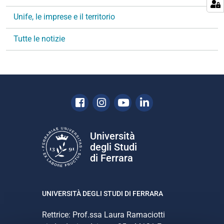
a
Unife, le imprese e il territorio
z
i
Tutte le notizie
o
n
e
Facebook
Instagram
Youtube
Linkedin
Università
degli Studi
di Ferrara
UNIVERSITÀ DEGLI STUDI DI FERRARA
Rettrice: Prof.ssa Laura Ramaciotti