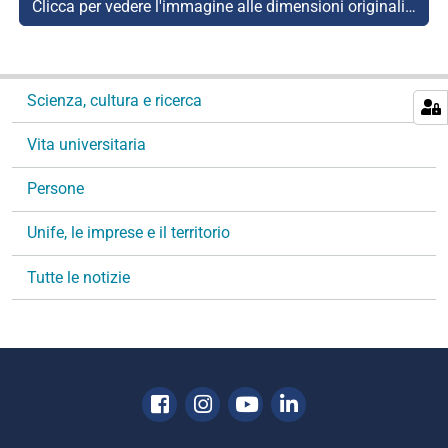
Clicca per vedere l'immagine alle dimensioni originali…
N
Scienza, cultura e ricerca
a
v
Vita universitaria
i
g
Persone
a
Unife, le imprese e il territorio
z
i
Tutte le notizie
o
n
e
Facebook
Instagram
Youtube
Linkedin