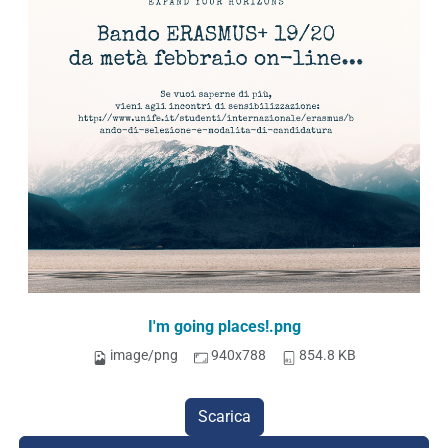
I'm going places!.png
image/png
940x788
854.8 KB
Scarica