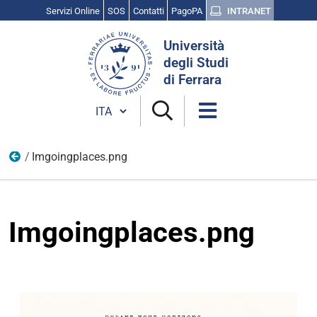
Servizi Online
SOS
Contatti
PagoPA
INTRANET
Cerca
Università
nel
degli Studi
sito
di Ferrara
Cambia lingua
Imgoingplaces.png
Gennaio
Imgoingplaces.png