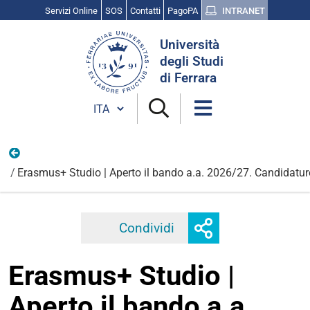
Servizi Online
SOS
Contatti
PagoPA
INTRANET
Cerca
Università
nel
degli Studi
sito
di Ferrara
Cambia lingua
Vita Universitaria
Erasmus+ Studio | Aperto il bando a.a. 2026/27. Candidature
Mostra
Condividi
Facebook
Twitter
Linkedi
o
nascondi
Erasmus+ Studio |
opzioni
di
Aperto il bando a.a.
condivisione