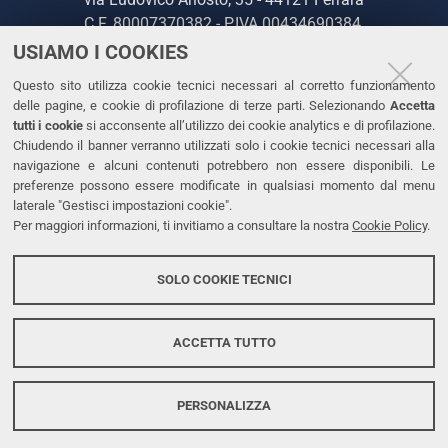
C.F. 80007370382 - P.IVA 00434690384
USIAMO I COOKIES
CONTATTI
Questo sito utilizza cookie tecnici necessari al corretto funzionamento
delle pagine, e cookie di profilazione di terze parti. Selezionando
Accetta
Tel. +39 0532 293111
tutti i cookie
si acconsente all’utilizzo dei cookie analytics e di profilazione.
Chiudendo il banner verranno utilizzati solo i cookie tecnici necessari alla
Fax. +39 0532 293031
navigazione e alcuni contenuti potrebbero non essere disponibili. Le
PEC
preferenze possono essere modificate in qualsiasi momento dal menu
laterale "Gestisci impostazioni cookie".
Per maggiori informazioni, ti invitiamo a consultare la nostra
Cookie Policy
.
LINKS
Accessibilità
SOLO COOKIE TECNICI
Protezione dati personali
Cookies
ACCETTA TUTTO
PERSONALIZZA
Copyright @ 2026, Università di Ferrara