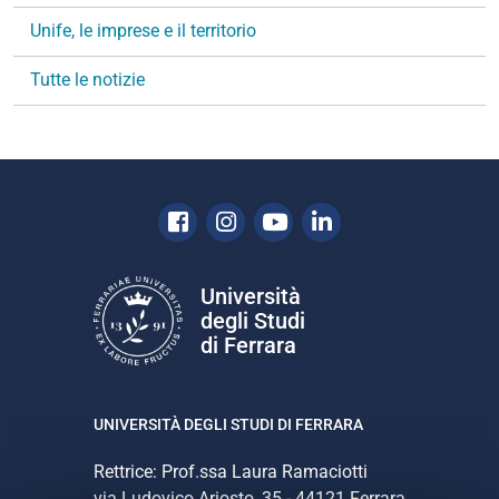
a
Unife, le imprese e il territorio
z
i
Tutte le notizie
o
n
e
Facebook
Instagram
Youtube
Linkedin
Università
degli Studi
di Ferrara
UNIVERSITÀ DEGLI STUDI DI FERRARA
Rettrice: Prof.ssa Laura Ramaciotti
via Ludovico Ariosto, 35 - 44121 Ferrara