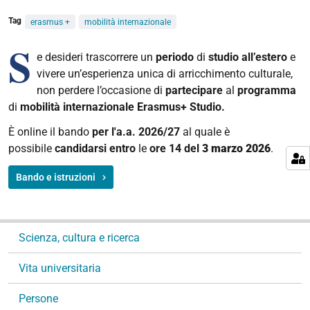
Tag
erasmus +
mobilità internazionale
S
e desideri trascorrere un
periodo
di
studio all’estero
e
vivere un’esperienza unica di arricchimento culturale,
non perdere l’occasione di
partecipare
al
programma
di
mobilità internazionale Erasmus+ Studio.
È online il
bando
per l'a.a. 2026/27
al quale è
possibile
candidarsi entro
le
ore 14 del
3 marzo 2026
.
Bando e istruzioni
N
Scienza, cultura e ricerca
a
v
Vita universitaria
i
g
Persone