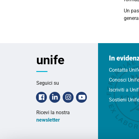
Un pas
generaz
unife
In eviden
Contatta Unif
Conosci Unif
Seguici su
Iscriviti a Uni
Facebook
Linkedin
Instagram
Youtube
Sostieni Unif
Ricevi la nostra
newsletter