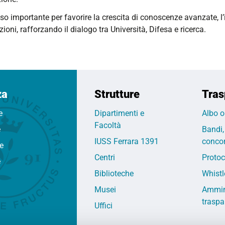
so importante per favorire la crescita di conoscenze avanzate, l
ioni, rafforzando il dialogo tra Università, Difesa e ricerca.
za
Strutture
Tras
e
Dipartimenti e
Albo o
Facoltà
e
Bandi,
IUSS Ferrara 1391
concor
fe
Centri
Protoc
e
Biblioteche
Whistl
Musei
Ammin
traspa
Uffici