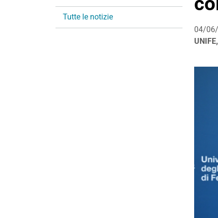
co
i
Tutte le notizie
o
04/06
n
UNIFE,
e