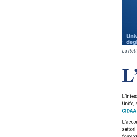
La Ret
L
L’intes
Unife,
CIDAA
L’acco
settori
formaz