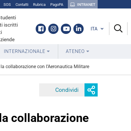
SOS
Contatti
Rubrica
PagoPA
INTRANET
studenti
i iscritti
Cambia lingua
Facebook
Instagram
Youtube
Linkedin
i
aziende
INTERNAZIONALE
ATENEO
 la collaborazione con l’Aeronautica Militare
Mostra
Condividi
Facebook
Twitter
Linke
o
nascondi
opzioni
 la collaborazione
di
condivisione