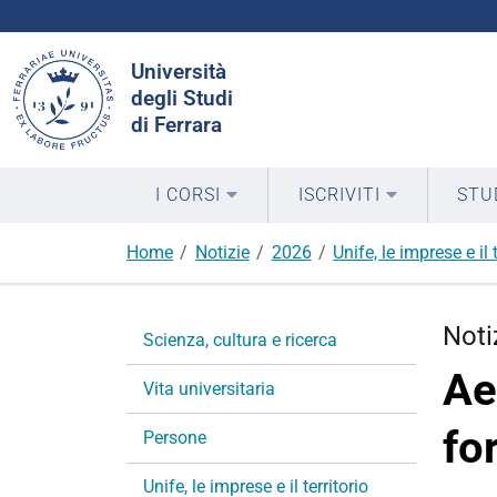
Cerca
Università
nel
degli Studi
sito
di Ferrara
I CORSI
ISCRIVITI
STU
Home
Notizie
2026
Unife, le imprese e il t
N
Noti
Scienza, cultura e ricerca
a
Ae
v
Vita universitaria
i
fo
g
Persone
a
Unife, le imprese e il territorio
z