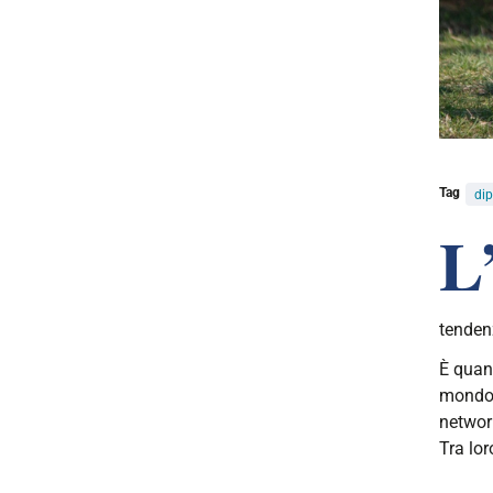
Tag
dip
L
tenden
È quan
mondo d
networ
Tra lo