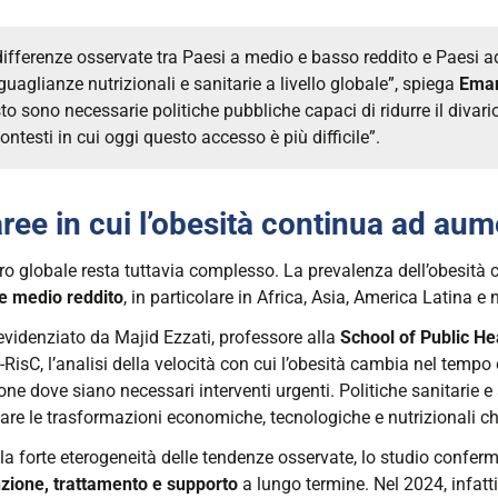
differenze osservate tra Paesi a medio e basso reddito e Paesi a
guaglianze nutrizionali e sanitarie a livello globale”, spiega
Eman
to sono necessarie politiche pubbliche capaci di ridurre il divar
ontesti in cui oggi questo accesso è più difficile”.
aree in cui l’obesità continua ad au
ro globale resta tuttavia complesso. La prevalenza dell’obesità 
e medio reddito
, in particolare in Africa, Asia, America Latina e 
videnziato da
Majid Ezzati
, professore alla
School of Public He
RisC, l’analisi della velocità con cui l’obesità cambia nel temp
one dove siano necessari interventi urgenti. Politiche sanitarie 
are le trasformazioni economiche, tecnologiche e nutrizionali ch
la forte eterogeneità delle tendenze osservate, lo studio confer
zione, trattamento e supporto
a lungo termine. Nel 2024, infatti,