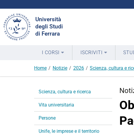
Cerca
Università
nel
degli Studi
sito
di Ferrara
I CORSI
ISCRIVITI
STU
Home
Notizie
2026
Scienza, cultura e ri
N
Noti
Scienza, cultura e ricerca
a
Ob
v
Vita universitaria
i
Pa
g
Persone
a
Unife, le imprese e il territorio
z