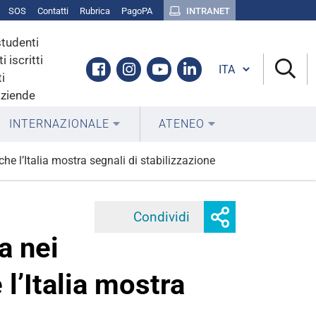
SOS
Contatti
Rubrica
PagoPA
INTRANET
studenti
i iscritti
Cambia lingua
Facebook
Instagram
Youtube
Linkedin
i
aziende
INTERNAZIONALE
ATENEO
che l’Italia mostra segnali di stabilizzazione
Mostra
Condividi
Facebook
Twitter
Linke
o
a nei
nascondi
opzioni
 l’Italia mostra
di
condivisione