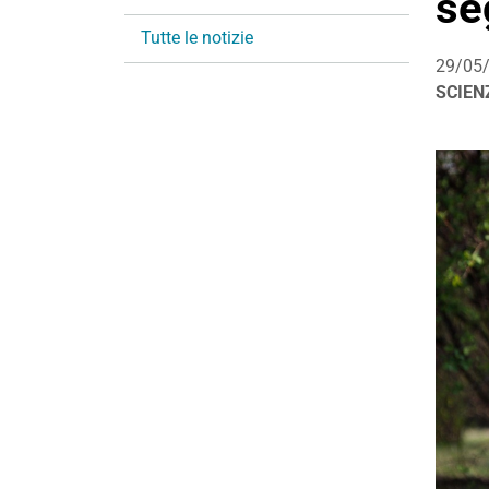
se
i
Tutte le notizie
o
29/05
n
SCIEN
e