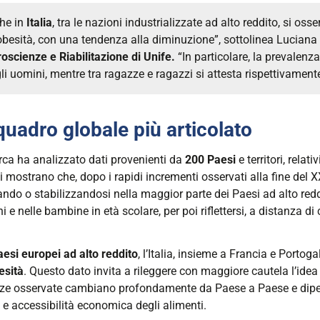
he in
Italia
, tra le nazioni industrializzate ad alto reddito, si os
’obesità, con una tendenza alla diminuzione”, sottolinea
Luciana
oscienze e Riabilitazione di Unife.
“In particolare, la prevalenz
gli uomini, mentre tra ragazze e ragazzi si attesta rispettivament
quadro globale più articolato
rca ha analizzato dati provenienti da
200 Paesi
e territori
, relat
ti mostrano che, dopo i rapidi incrementi osservati alla fine del X
ando o stabilizzandosi nella maggior parte dei Paesi ad alto red
 e nelle bambine in età scolare, per poi riflettersi, a distanza d
aesi europei ad alto reddito
, l’Italia, insieme a Francia e Portog
esità
. Questo dato invita a rileggere con maggiore cautela l’ide
ze osservate cambiano profondamente da Paese a Paese e dipendon
 e accessibilità economica degli alimenti.