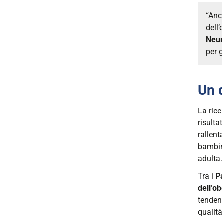
“Anc
dell
Neur
per 
Un 
La rice
risulta
rallent
bambini
adulta.
Tra i
P
dell’ob
tenden
qualità