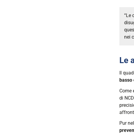
“Le 
disu
ques
nei c
Le 
Il quad
basso 
Come e
di NCD-
precisi
affront
Pur nel
preven