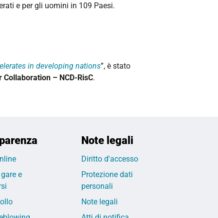
rati e per gli uomini in 109 Paesi.
elerates in developing nations
”, è stato
r Collaboration – NCD-RisC
.
parenza
Note legali
nline
Diritto d'accesso
 gare e
Protezione dati
si
personali
ollo
Note legali
eblowing
Atti di notifica