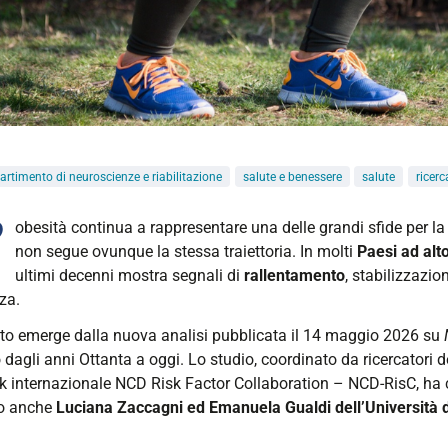
artimento di neuroscienze e riabilitazione
salute e benessere
salute
ricerc
’
obesità continua a rappresentare una delle grandi sfide per la
non segue ovunque la stessa traiettoria. In molti
Paesi ad alt
ultimi decenni mostra segnali di
rallentamento
, stabilizzazio
za.
to emerge dalla nuova analisi pubblicata il 14 maggio 2026 su
agli anni Ottanta a oggi. Lo studio, coordinato da ricercatori de
k internazionale
NCD Risk Factor Collaboration – NCD-RisC
, ha
ro anche
Luciana Zaccagni ed Emanuela Gualdi dell’Università d