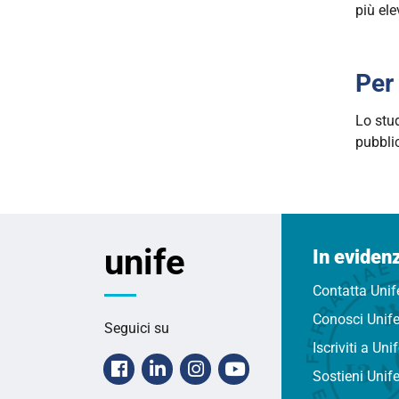
più ele
Per
Lo stud
pubblic
unife
In eviden
Contatta Unif
Conosci Unif
Seguici su
Iscriviti a Uni
Facebook
Linkedin
Instagram
Youtube
Sostieni Unif