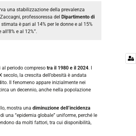
serva una stabilizzazione della prevalenza
 Zaccagni
, professoressa del
Dipartimento di
a stimata è pari al 14% per le donne e al 15%
e all’8% e al 12%”.
ivi al periodo compreso
tra il
1980 e il 2024
. I
X secolo, la crescita dell’obesità è andata
dito. Il fenomeno appare inizialmente nei
i circa un decennio, anche nella popolazione
allo, mostra una
diminuzione dell’incidenza
a di una “epidemia globale” uniforme, perché le
o da molti fattori, tra cui disponibilità,