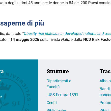
vata degli ultimi 45 anni per le donne in 84 dei 200 Paesi conside
 saperne di più
io, dal titolo “
Obesity rise plateaus in developed nations and acc
ato il
14 maggio 2026
sulla rivista
Nature
dalla
NCD Risk Facto
za
Strutture
Tras
e
Dipartimenti e
Albo o
Facoltà
e
Bandi,
IUSS Ferrara 1391
concor
fe
Centri
Protoc
e
Biblioteche
Whistl