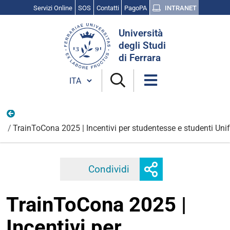
Servizi Online
SOS
Contatti
PagoPA
INTRANET
Cerca
Università
nel
degli Studi
sito
di Ferrara
Cambia lingua
Vita Universitaria
TrainToCona 2025 | Incentivi per studentesse e studenti Unif
Mostra
Condividi
Facebook
Twitter
Linkedi
o
nascondi
TrainToCona 2025 |
opzioni
di
Incentivi per
condivisione