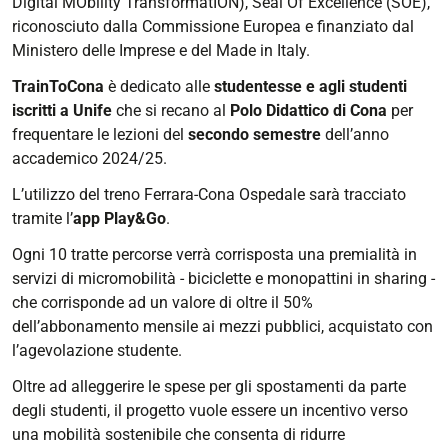
Digital MObility TransformatION), Seal Of Excellence (SOE),
riconosciuto dalla Commissione Europea e finanziato dal
Ministero delle Imprese e del Made in Italy.
TrainToCona
è dedicato alle
studentesse e agli studenti
iscritti a Unife
che si recano al
Polo Didattico di Cona
per
frequentare le lezioni del
secondo semestre
dell
’
anno
accademico 2024/25.
L
’
utilizzo del treno Ferrara-Cona Ospedale sarà tracciato
tramite l
’
app Play&Go
.
Ogni 10 tratte percorse verrà corrisposta una premialità in
servizi di micromobilità - biciclette e monopattini in sharing -
che corrisponde ad un valore di oltre il 50%
dell’abbonamento mensile ai mezzi pubblici, acquistato con
l’agevolazione studente.
Oltre ad alleggerire le spese per gli spostamenti da parte
degli studenti, il progetto vuole essere un incentivo verso
una mobilità sostenibile che consenta di ridurre