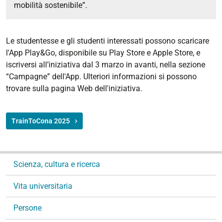
mobilità sostenibile”.
Le studentesse e gli studenti interessati possono scaricare
l'App Play&Go, disponibile su Play Store e Apple Store, e
iscriversi all’iniziativa dal 3 marzo in avanti, nella sezione
“Campagne” dell'App. Ulteriori informazioni si possono
trovare sulla pagina Web dell'iniziativa.
TrainToCona 2025
N
Scienza, cultura e ricerca
a
v
Vita universitaria
i
g
Persone
a