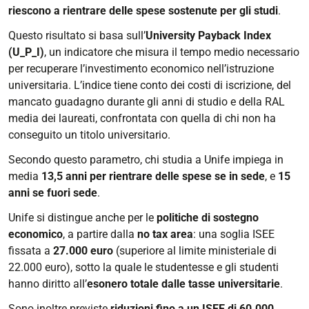
riescono a rientrare delle spese sostenute per gli studi
.
Questo risultato si basa sull’
University Payback Index
(U_P_I)
, un indicatore che misura il tempo medio necessario
per recuperare l’investimento economico nell’istruzione
universitaria. L’indice tiene conto dei costi di iscrizione, del
mancato guadagno durante gli anni di studio e della RAL
media dei laureati, confrontata con quella di chi non ha
conseguito un titolo universitario.
Secondo questo parametro, chi studia a Unife impiega in
media
13,5 anni per rientrare delle spese se in sede
, e
15
anni se fuori sede
.
Unife si distingue anche per le
politiche di sostegno
economico
, a partire dalla
no tax area
: una soglia ISEE
fissata a
27.000 euro
(superiore al limite ministeriale di
22.000 euro), sotto la quale le studentesse e gli studenti
hanno diritto all’
esonero totale dalle tasse universitarie
.
Sono inoltre previste
riduzioni fino a un ISEE di 60.000