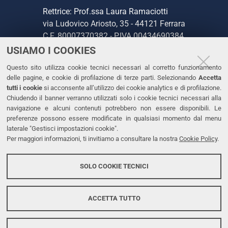
Rettrice: Prof.ssa Laura Ramaciotti
via Ludovico Ariosto, 35 - 44121 Ferrara
C.F. 80007370382 - P.IVA 00434690384
USIAMO I COOKIES
CONTATTI
Questo sito utilizza cookie tecnici necessari al corretto funzionamento
delle pagine, e cookie di profilazione di terze parti. Selezionando
Accetta
Tel. +39 0532 293111
tutti i cookie
si acconsente all’utilizzo dei cookie analytics e di profilazione.
Chiudendo il banner verranno utilizzati solo i cookie tecnici necessari alla
Fax. +39 0532 293031
navigazione e alcuni contenuti potrebbero non essere disponibili. Le
PEC
preferenze possono essere modificate in qualsiasi momento dal menu
laterale "Gestisci impostazioni cookie".
Per maggiori informazioni, ti invitiamo a consultare la nostra
Cookie Policy
.
LINKS
Accessibilità
SOLO COOKIE TECNICI
Protezione dati personali
Cookies
ACCETTA TUTTO