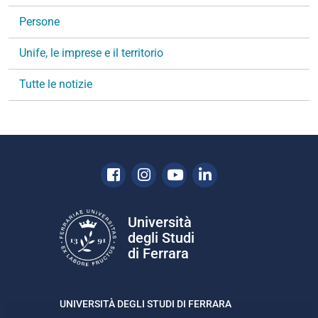
i
g
Persone
a
Unife, le imprese e il territorio
z
i
Tutte le notizie
o
n
e
Facebook
Instagram
Youtube
Linkedin
Università
degli Studi
di Ferrara
UNIVERSITÀ DEGLI STUDI DI FERRARA