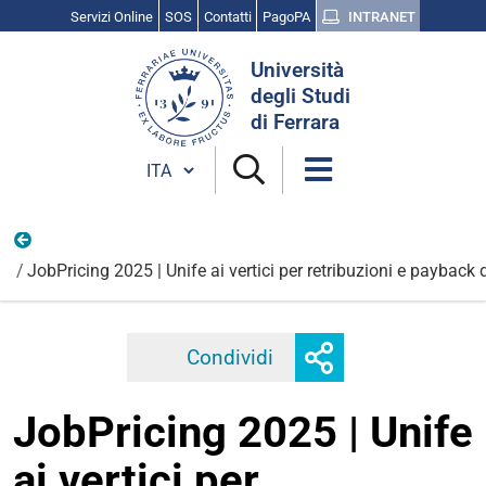
Servizi Online
SOS
Contatti
PagoPA
INTRANET
Cerca
Università
nel
degli Studi
sito
di Ferrara
Cambia lingua
Vita Universitaria
JobPricing 2025 | Unife ai vertici per retribuzioni e payback 
Mostra
Condividi
Facebook
Twitter
Linkedi
o
nascondi
JobPricing 2025 | Unife
opzioni
di
ai vertici per
condivisione