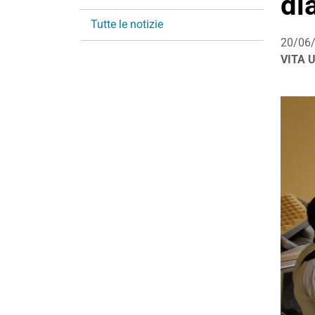
di
i
Tutte le notizie
o
20/06
n
VITA 
e