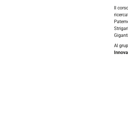
Il cors
ricerca
Paternò
Strigar
Giganti
Al gru
Innova