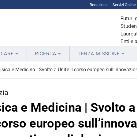
Redazione
Servizi Online
Futuri 
Student
Laureat
Enti e 
DIARE
RICERCA
TERZA MISSIONE
isica e Medicina | Svolto a Unife il corso europeo sull’innovazio
zia
sica e Medicina | Svolto a
 corso europeo sull’innova