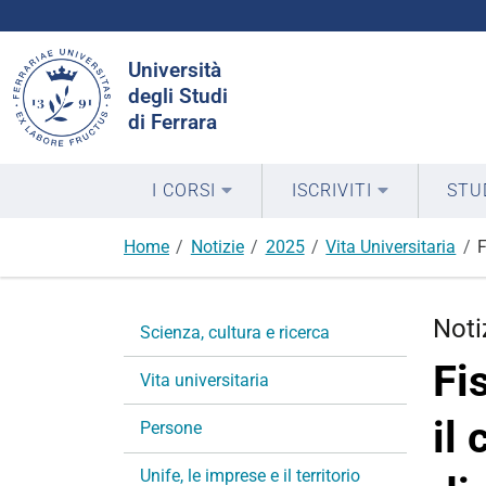
Cerca
Università
nel
degli Studi
sito
di Ferrara
I CORSI
ISCRIVITI
STU
Home
Notizie
2025
Vita Universitaria
F
N
Noti
Scienza, cultura e ricerca
a
Fi
v
Vita universitaria
i
il
g
Persone
a
Unife, le imprese e il territorio
z