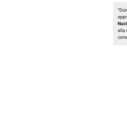
“Dur
appr
Nucl
alla
cors