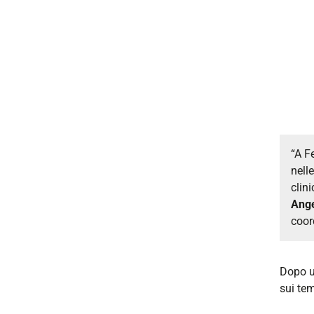
“A F
nell
clini
Ange
coord
Dopo u
sui tem