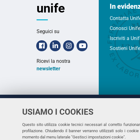
unife
In eviden
Contatta Unif
Conosci Unif
Seguici su
Iscriviti a Uni
Facebook
Linkedin
Instagram
Youtube
Sostieni Unif
Ricevi la nostra
newsletter
USIAMO I COOKIES
Università
UNIVERSITÀ
degli Studi
Rettrice: 
di Ferrara
Questo sito utilizza cookie tecnici necessari al corretto funziona
profilazione. Chiudendo il banner verranno utilizzati solo i cook
via Ludovi
momento dal menu laterale "Gestisci impostazioni cookie".
C.F. 8000