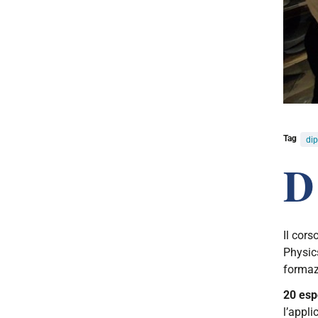
Tag
dip
D
Il cors
Physic
formazi
20 esp
l’appli