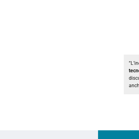
“L’i
tecn
disc
anch