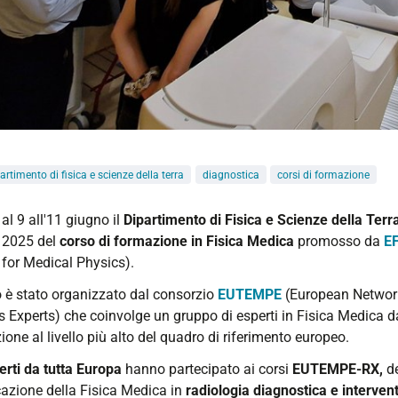
artimento di fisica e scienze della terra
diagnostica
corsi di formazione
al 9 all'11 giugno il
Dipartimento di Fisica e Scienze della Terr
2025 del
corso di formazione in Fisica Medica
promosso da
E
for Medical Physics).
o è stato organizzato dal
consorzio
EUTEMPE
(European Network
s Experts) che
coinvolge un gruppo di esperti in Fisica Medica da 
one al livello più alto del quadro di riferimento europeo.
erti da tutta Europa
hanno partecipato a
i corsi
EUTEMPE-RX,
d
cazione della Fisica Medica in
radiologia diagnostica e intervent