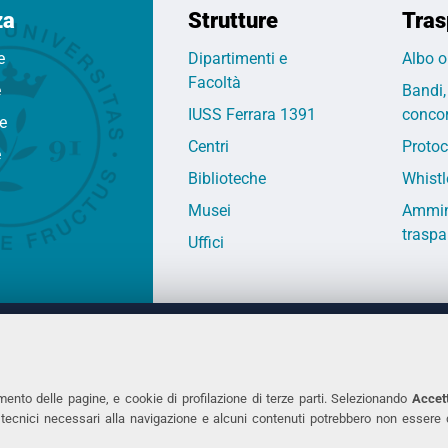
za
Strutture
Tras
e
Dipartimenti e
Albo o
Facoltà
e
Bandi,
IUSS Ferrara 1391
concor
fe
Centri
Protoc
e
Biblioteche
Whistl
Musei
Ammin
traspa
Uffici
 DEGLI STUDI DI FERRARA
CONTATTI
Prof.ssa Laura Ramaciotti
Tel. +39 0532 2931
mento delle pagine, e cookie di profilazione di terze parti. Selezionando
Accett
ie tecnici necessari alla navigazione e alcuni contenuti potrebbero non essere
co Ariosto, 35 - 44121 Ferrara
Fax. +39 0532 293
7370382 - P.IVA 00434690384
PEC