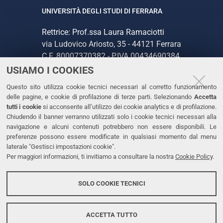
UNIVERSITÀ DEGLI STUDI DI FERRARA
Rettrice: Prof.ssa Laura Ramaciotti
via Ludovico Ariosto, 35 - 44121 Ferrara
C.F. 80007370382 - P.IVA 00434690384
USIAMO I COOKIES
CONTATTI
Questo sito utilizza cookie tecnici necessari al corretto funzionamento
delle pagine, e cookie di profilazione di terze parti. Selezionando
Accetta
Tel. +39 0532 293111
tutti i cookie
si acconsente all’utilizzo dei cookie analytics e di profilazione.
Chiudendo il banner verranno utilizzati solo i cookie tecnici necessari alla
Fax. +39 0532 293031
navigazione e alcuni contenuti potrebbero non essere disponibili. Le
PEC
preferenze possono essere modificate in qualsiasi momento dal menu
laterale "Gestisci impostazioni cookie".
Per maggiori informazioni, ti invitiamo a consultare la nostra
Cookie Policy
.
LINKS
Accessibilità
SOLO COOKIE TECNICI
Protezione dati personali
Cookies
ACCETTA TUTTO