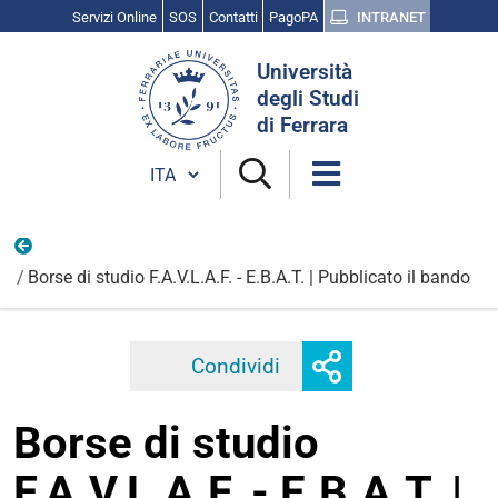
Servizi Online
SOS
Contatti
PagoPA
INTRANET
Cerca
Università
nel
degli Studi
sito
di Ferrara
Cambia lingua
Vita Universitaria
Borse di studio F.A.V.L.A.F. - E.B.A.T. | Pubblicato il bando
Mostra
Condividi
Facebook
Twitter
Linkedi
o
nascondi
Borse di studio
opzioni
di
F.A.V.L.A.F. - E.B.A.T. |
condivisione