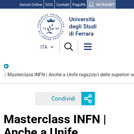
Servizi Online
SOS
Contatti
PagoPA
INTRANET
Cerca
Università
nel
degli Studi
sito
di Ferrara
Cambia lingua
Scienza, cultura e ricerca
Masterclass INFN | Anche a Unife ragazze/i delle superiori 
Mostra
Condividi
Facebook
Twitter
Linkedi
o
nascondi
Masterclass INFN |
opzioni
di
Anche a Unife
condivisione