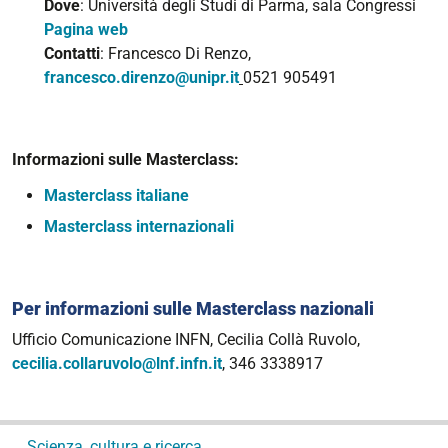
Dove
: Università degli Studi di Parma, sala Congressi
Pagina web
Contatti
: Francesco Di Renzo,
francesco.direnzo@unipr.it
0521 905491
Informazioni sulle Masterclass:
Masterclass italiane
Masterclass internazionali
Per informazioni sulle Masterclass nazionali
Ufficio Comunicazione INFN, Cecilia Collà Ruvolo,
cecilia.collaruvolo@lnf.infn.it
, 346 3338917
N
Scienza, cultura e ricerca