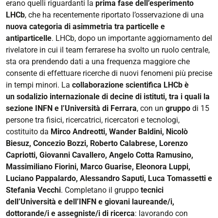
erano quelli riguardanti la
prima fase dell’esperimento
LHCb
, che ha recentemente riportato l’osservazione di una
nuova categoria di asimmetria tra particelle e
antiparticelle
. LHCb, dopo un importante aggiornamento del
rivelatore in cui il team ferrarese ha svolto un ruolo centrale,
sta ora prendendo dati a una frequenza maggiore che
consente di effettuare ricerche di nuovi fenomeni più precise
in tempi minori. La
collaborazione scientifica LHCb è
un sodalizio internazionale di decine di istituti, tra i quali la
sezione INFN e l’Università di Ferrara
, con un
gruppo
di 15
persone tra fisici, ricercatrici, ricercatori e tecnologi,
costituito da
Mirco Andreotti, Wander Baldini, Nicolò
Biesuz, Concezio Bozzi, Roberto Calabrese, Lorenzo
Capriotti, Giovanni Cavallero, Angelo Cotta Ramusino,
Massimiliano Fiorini, Marco Guarise, Eleonora Luppi,
Luciano Pappalardo, Alessandro Saputi, Luca Tomassetti e
Stefania Vecchi
. Completano il gruppo
tecnici
dell’Università e dell’INFN e giovani laureande/i,
dottorande/i e assegniste/i di ricerca
: lavorando con