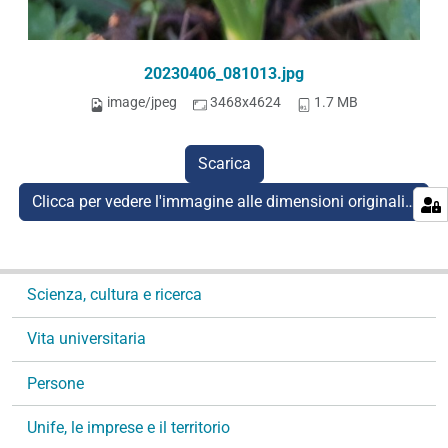
20230406_081013.jpg
image/jpeg
3468x4624
1.7 MB
Scarica
Clicca per vedere l'immagine alle dimensioni originali…
N
Scienza, cultura e ricerca
a
v
Vita universitaria
i
g
Persone
a
Unife, le imprese e il territorio
z