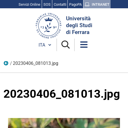
Servizi Online
SOS
Contatti
PagoPA
INTRANET
Cerca
Università
nel
degli Studi
sito
di Ferrara
Cambia lingua
20230406_081013.jpg
Scienza, cultura e ricerca
20230406_081013.jpg