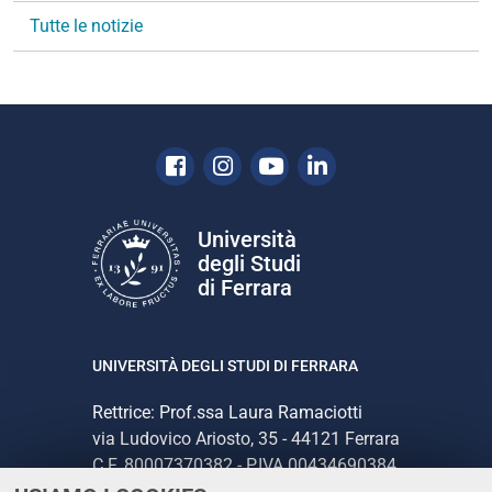
i
Tutte le notizie
o
n
e
Facebook
Instagram
Youtube
Linkedin
Università
degli Studi
di Ferrara
UNIVERSITÀ DEGLI STUDI DI FERRARA
Rettrice: Prof.ssa Laura Ramaciotti
via Ludovico Ariosto, 35 - 44121 Ferrara
C.F. 80007370382 - P.IVA 00434690384