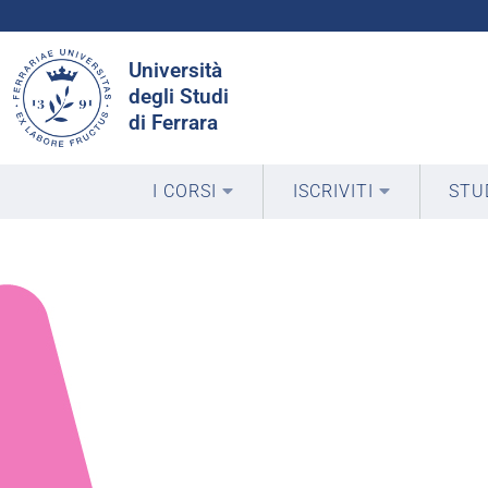
Cerca
Università
nel
degli Studi
sito
di Ferrara
I CORSI
ISCRIVITI
STU