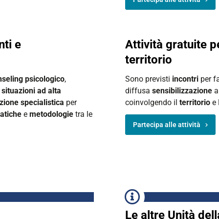
nti e
Attività gratuite p
territorio
nseling psicologico
,
Sono previsti
incontri
per fa
 situazioni ad alta
diffusa
sensibilizzazione
a
zione specialistica
per
coinvolgendo il
territorio
e 
atiche
e
metodologie
tra le
Partecipa alle attività
Le altre Unità de