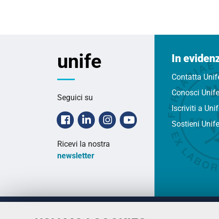
unife
In eviden
Contatta Unif
Conosci Unif
Seguici su
Iscriviti a Uni
Facebook
Linkedin
Instagram
Youtube
Sostieni Unif
Ricevi la nostra
newsletter