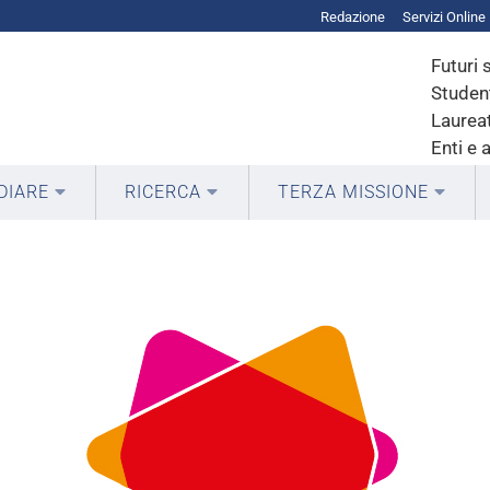
Redazione
Servizi Online
Futuri 
Student
Laureat
Enti e 
DIARE
RICERCA
TERZA MISSIONE