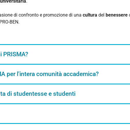
universitaria
.
casione di confronto e promozione di una
cultura
del
benessere
c
te PRO-BEN.
 di PRISMA?
A per l'intera comunità accademica?
vita di studentesse e studenti