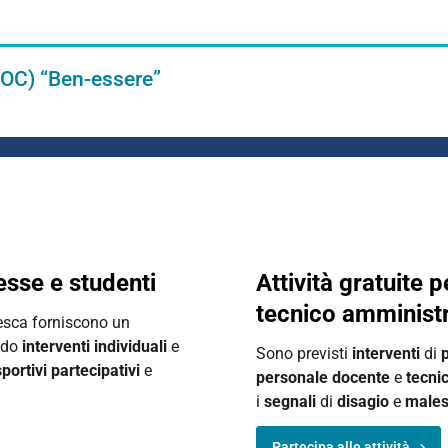
OC) “Ben-essere”
esse e studenti
Attività gratuite 
tecnico amministr
tesca forniscono un
ndo
interventi individuali
e
Sono previsti
interventi
di
portivi partecipativi
e
personale docente
e
tecni
i
segnali
di
disagio
e
males
Partecipa alle attività