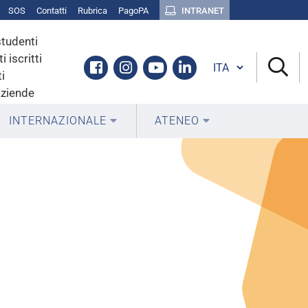
SOS
Contatti
Rubrica
PagoPA
INTRANET
studenti
i iscritti
Cambia lingua
Facebook
Instagram
Youtube
Linkedin
i
aziende
INTERNAZIONALE
ATENEO