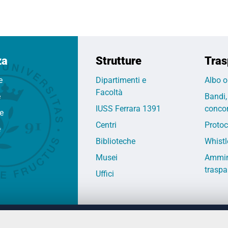
za
Strutture
Tras
e
Dipartimenti e
Albo o
Facoltà
e
Bandi,
IUSS Ferrara 1391
concor
fe
Centri
Protoc
e
Biblioteche
Whistl
Musei
Ammin
traspa
Uffici