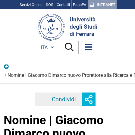
Servizi Online
SOS
Contatti
PagoPA
INTRANET
Cerca
Università
nel
degli Studi
sito
di Ferrara
Cambia lingua
Persone
Nomine | Giacomo Dimarco nuovo Prorettore alla Ricerca e Pr
Mostra
Condividi
Facebook
Twitter
Linkedi
o
nascondi
Nomine | Giacomo
opzioni
di
Dimarco nuovo
condivisione