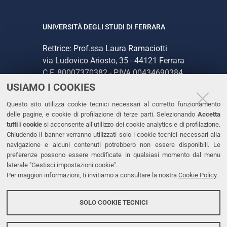
UNIVERSITÀ DEGLI STUDI DI FERRARA
Rettrice: Prof.ssa Laura Ramaciotti
via Ludovico Ariosto, 35 - 44121 Ferrara
C.F. 80007370382 - P.IVA 00434690384
USIAMO I COOKIES
CONTATTI
Questo sito utilizza cookie tecnici necessari al corretto funzionamento
delle pagine, e cookie di profilazione di terze parti. Selezionando
Accetta
Tel. +39 0532 293111
tutti i cookie
si acconsente all’utilizzo dei cookie analytics e di profilazione.
Chiudendo il banner verranno utilizzati solo i cookie tecnici necessari alla
Fax. +39 0532 293031
navigazione e alcuni contenuti potrebbero non essere disponibili. Le
PEC
preferenze possono essere modificate in qualsiasi momento dal menu
laterale "Gestisci impostazioni cookie".
Per maggiori informazioni, ti invitiamo a consultare la nostra
Cookie Policy
.
LINKS
Accessibilità
SOLO COOKIE TECNICI
Protezione dati personali