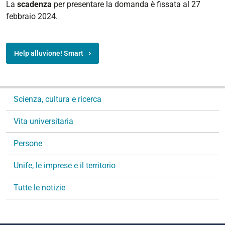
La
scadenza
per presentare la domanda è fissata al 27
febbraio 2024.
Help alluvione! Smart
N
Scienza, cultura e ricerca
a
v
Vita universitaria
i
g
Persone
a
Unife, le imprese e il territorio
z
i
Tutte le notizie
o
n
e