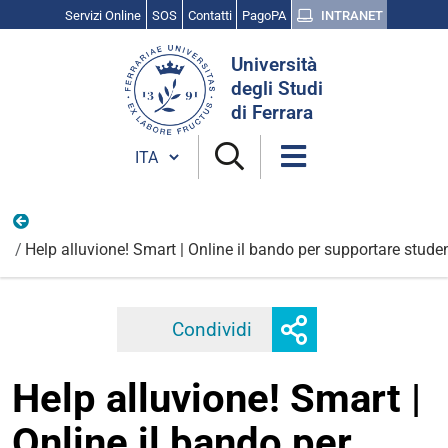
Servizi Online
SOS
Contatti
PagoPA
INTRANET
Cerca
Università
nel
degli Studi
sito
di Ferrara
Cambia lingua
Vita universitaria
Help alluvione! Smart | Online il bando per supportare studen
Mostra
Condividi
Facebook
Twitter
Linkedi
o
nascondi
Help alluvione! Smart |
opzioni
di
Online il bando per
condivisione