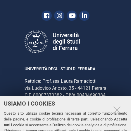
Facebook
Instagram
Youtube
Linkedin
Università
degli Studi
di Ferrara
UNIVERSITÀ DEGLI STUDI DI FERRARA
Rettrice: Prof.ssa Laura Ramaciotti
via Ludovico Ariosto, 35 - 44121 Ferrara
C.F. 80007370382 - P.IVA 00434690384
USIAMO I COOKIES
CONTATTI
Questo sito utilizza cookie tecnici necessari al corretto funzionamento
delle pagine, e cookie di profilazione di terze parti. Selezionando
Accetta
Tel. +39 0532 293111
tutti i cookie
si acconsente all’utilizzo dei cookie analytics e di profilazione.
Chiudendo il banner verranno utilizzati solo i cookie tecnici necessari alla