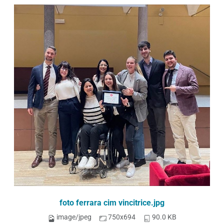
foto ferrara cim vincitrice.jpg
image/jpeg
750x694
90.0 KB