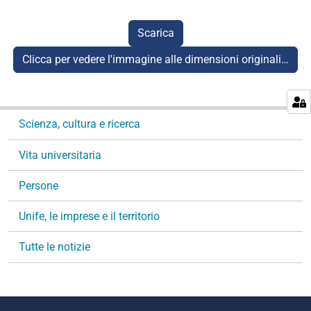
Scarica
Clicca per vedere l'immagine alle dimensioni originali…
N
Scienza, cultura e ricerca
a
v
Vita universitaria
i
g
Persone
a
Unife, le imprese e il territorio
z
i
Tutte le notizie
o
n
e