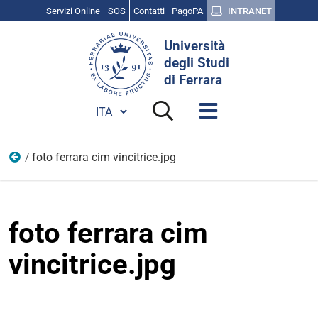
Servizi Online
SOS
Contatti
PagoPA
INTRANET
Cerca
Università
nel
degli Studi
sito
di Ferrara
Cambia lingua
foto ferrara cim vincitrice.jpg
Vita universitaria
foto ferrara cim
vincitrice.jpg