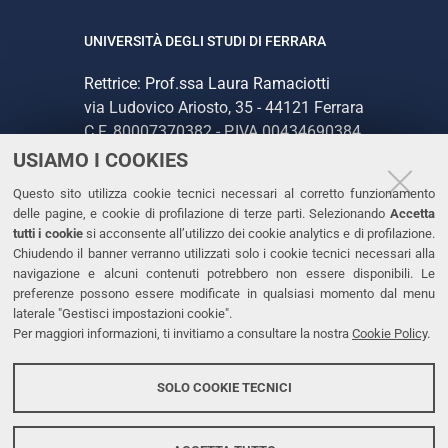
UNIVERSITÀ DEGLI STUDI DI FERRARA
Rettrice: Prof.ssa Laura Ramaciotti
via Ludovico Ariosto, 35 - 44121 Ferrara
C.F. 80007370382 - P.IVA 00434690384
USIAMO I COOKIES
CONTATTI
Questo sito utilizza cookie tecnici necessari al corretto funzionamento
delle pagine, e cookie di profilazione di terze parti. Selezionando
Accetta
Tel. +39 0532 293111
tutti i cookie
si acconsente all’utilizzo dei cookie analytics e di profilazione.
Chiudendo il banner verranno utilizzati solo i cookie tecnici necessari alla
Fax. +39 0532 293031
navigazione e alcuni contenuti potrebbero non essere disponibili. Le
PEC
preferenze possono essere modificate in qualsiasi momento dal menu
laterale "Gestisci impostazioni cookie".
Per maggiori informazioni, ti invitiamo a consultare la nostra
Cookie Policy
.
LINKS
Accessibilità
SOLO COOKIE TECNICI
Protezione dati personali
Cookies