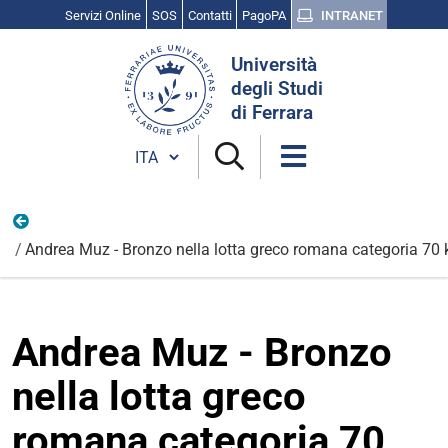
Servizi Online
SOS
Contatti
PagoPA
INTRANET
Cerca
Università
nel
degli Studi
sito
di Ferrara
Cambia lingua
Foto CNU 2024
Andrea Muz - Bronzo nella lotta greco romana categoria 70 
Andrea Muz - Bronzo
nella lotta greco
romana categoria 70