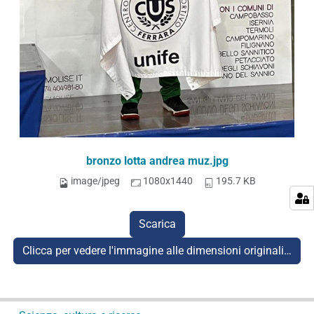
bronzo lotta andrea muz.jpg
image/jpeg
1080x1440
195.7 KB
Scarica
Clicca per vedere l'immagine alle dimensioni originali…
N