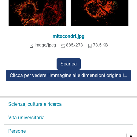
mitocondri.jpg
image/jpeg
885x273
73.5 KB
Scarica
Clicca per vedere l'immagine alle dimensioni originali…
N
Scienza, cultura e ricerca
a
v
Vita universitaria
i
g
Persone