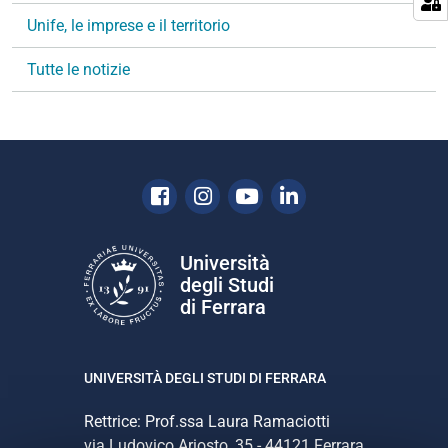
a
Unife, le imprese e il territorio
z
i
Tutte le notizie
o
n
e
Facebook
Instagram
Youtube
Linkedin
Università
degli Studi
di Ferrara
UNIVERSITÀ DEGLI STUDI DI FERRARA
Rettrice: Prof.ssa Laura Ramaciotti
via Ludovico Ariosto, 35 - 44121 Ferrara