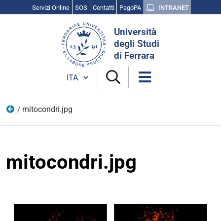
Servizi Online
SOS
Contatti
PagoPA
INTRANET
Cerca
Università
nel
degli Studi
sito
di Ferrara
Cambia lingua
mitocondri.jpg
Scienza, cultura e ricerca
mitocondri.jpg