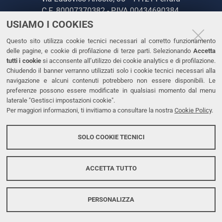
C.F. 80007370382 - P.IVA 00434690384
USIAMO I COOKIES
CONTATTI
Questo sito utilizza cookie tecnici necessari al corretto funzionamento
delle pagine, e cookie di profilazione di terze parti. Selezionando
Accetta
Tel. +39 0532 293111
tutti i cookie
si acconsente all’utilizzo dei cookie analytics e di profilazione.
Chiudendo il banner verranno utilizzati solo i cookie tecnici necessari alla
Fax. +39 0532 293031
navigazione e alcuni contenuti potrebbero non essere disponibili. Le
PEC
preferenze possono essere modificate in qualsiasi momento dal menu
laterale "Gestisci impostazioni cookie".
Per maggiori informazioni, ti invitiamo a consultare la nostra
Cookie Policy
.
LINKS
Accessibilità
SOLO COOKIE TECNICI
Protezione dati personali
Cookies
ACCETTA TUTTO
PERSONALIZZA
Copyright @ 2026, Università di Ferrara