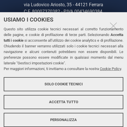
via Ludovico Ariosto, 35 - 44121 Ferrara
C.F. 80007370382 - P.IVA 00434690384
USIAMO I COOKIES
CONTATTI
Questo sito utilizza cookie tecnici necessari al corretto funzionamento
delle pagine, e cookie di profilazione di terze parti. Selezionando
Accetta
Tel. +39 0532 293111
tutti i cookie
si acconsente all’utilizzo dei cookie analytics e di profilazione.
Chiudendo il banner verranno utilizzati solo i cookie tecnici necessari alla
Fax. +39 0532 293031
navigazione e alcuni contenuti potrebbero non essere disponibili. Le
PEC
preferenze possono essere modificate in qualsiasi momento dal menu
laterale "Gestisci impostazioni cookie".
Per maggiori informazioni, ti invitiamo a consultare la nostra
Cookie Policy
.
LINKS
Accessibilità
SOLO COOKIE TECNICI
Protezione dati personali
Cookies
ACCETTA TUTTO
PERSONALIZZA
Copyright @ 2026, Università di Ferrara