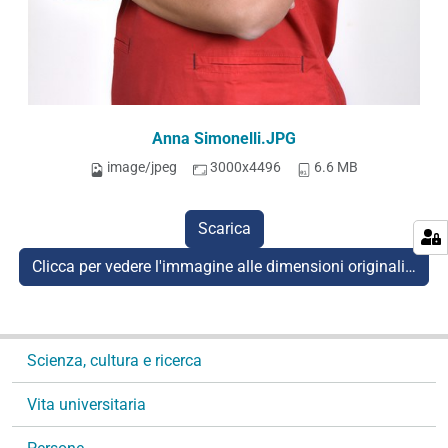
Anna Simonelli.JPG
image/jpeg
3000x4496
6.6 MB
Scarica
Clicca per vedere l'immagine alle dimensioni originali…
N
Scienza, cultura e ricerca
a
v
Vita universitaria
i
g