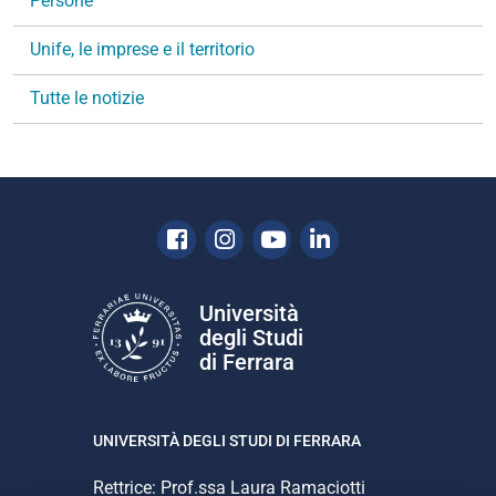
Persone
a
Unife, le imprese e il territorio
z
i
Tutte le notizie
o
n
e
Facebook
Instagram
Youtube
Linkedin
Università
degli Studi
di Ferrara
UNIVERSITÀ DEGLI STUDI DI FERRARA
Rettrice: Prof.ssa Laura Ramaciotti