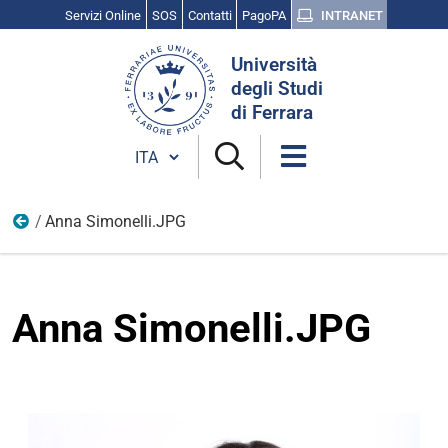
Servizi Online
SOS
Contatti
PagoPA
INTRANET
Cerca
Università
nel
degli Studi
sito
di Ferrara
Cambia lingua
Anna Simonelli.JPG
Scienza, cultura e ricerca
Anna Simonelli.JPG