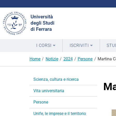
Cerca
Università
nel
degli Studi
sito
di Ferrara
I CORSI
ISCRIVITI
STU
Home
Notizie
2024
Persone
Martina Ca
N
Scienza, cultura e ricerca
a
Ma
v
Vita universitaria
i
g
Persone
a
Unife, le imprese e il territorio
z