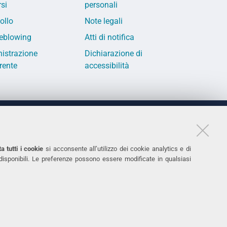
si
personali
ollo
Note legali
eblowing
Atti di notifica
istrazione
Dichiarazione di
rente
accessibilità
LINKS
11
Accessibilità
a tutti i cookie
si acconsente all’utilizzo dei cookie analytics e di
 disponibili. Le preferenze possono essere modificate in qualsiasi
031
Protezione dati personali
Cookies