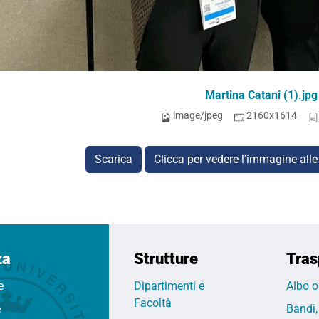
Martina Catani (1).jpg
image/jpeg
2160x1614
Scarica
Clicca per vedere l'immagine alle
za
Strutture
Tras
e
Dipartimenti e
Albo o
Facoltà
e
Bandi,