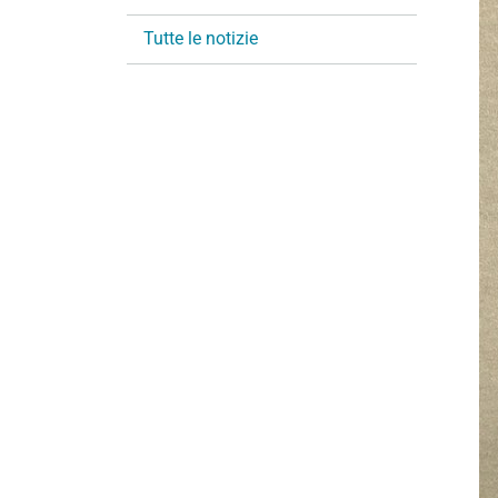
i
Tutte le notizie
o
n
e