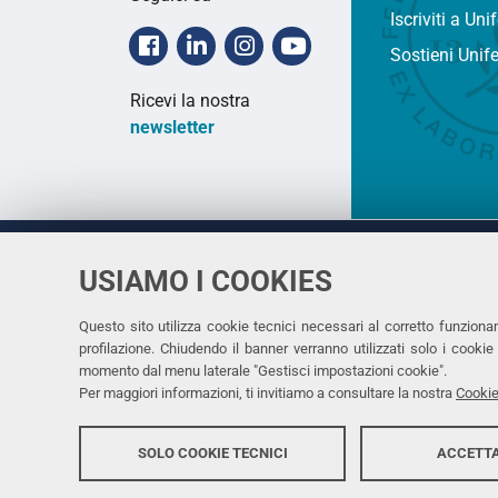
Iscriviti a Uni
Facebook
Linkedin
Instagram
Youtube
Sostieni Unif
Ricevi la nostra
newsletter
USIAMO I COOKIES
Università
UNIVERSITÀ
degli Studi
Rettrice: 
di Ferrara
Questo sito utilizza cookie tecnici necessari al corretto funziona
profilazione. Chiudendo il banner verranno utilizzati solo i cook
via Ludovi
momento dal menu laterale "Gestisci impostazioni cookie".
C.F. 8000
Per maggiori informazioni, ti invitiamo a consultare la nostra
Cookie
SOLO COOKIE TECNICI
ACCETTA
Copyright @ 2026, Università di Ferrara