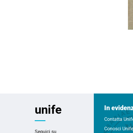
unife
In eviden
Contatta Unif
Conosci Unif
Seguici su