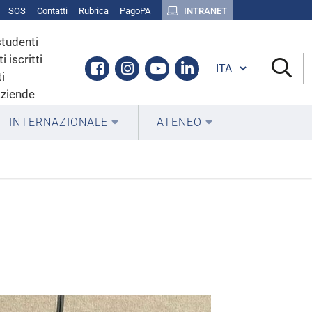
SOS
Contatti
Rubrica
PagoPA
INTRANET
studenti
i iscritti
Cambia lingua
Facebook
Instagram
Youtube
Linkedin
i
aziende
INTERNAZIONALE
ATENEO