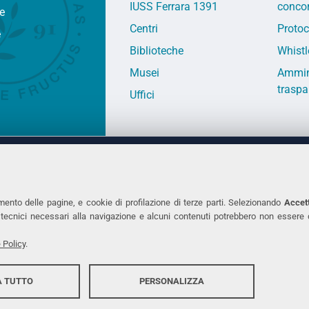
IUSS Ferrara 1391
concor
fe
Centri
Protoc
e
Biblioteche
Whistl
Musei
Ammin
traspa
Uffici
 DEGLI STUDI DI FERRARA
CONTATTI
Prof.ssa Laura Ramaciotti
Tel. +39 0532 2931
mento delle pagine, e cookie di profilazione di terze parti. Selezionando
Accett
ie tecnici necessari alla navigazione e alcuni contenuti potrebbero non essere
co Ariosto, 35 - 44121 Ferrara
Fax. +39 0532 293
7370382 - P.IVA 00434690384
PEC
 Policy
.
 TUTTO
PERSONALIZZA