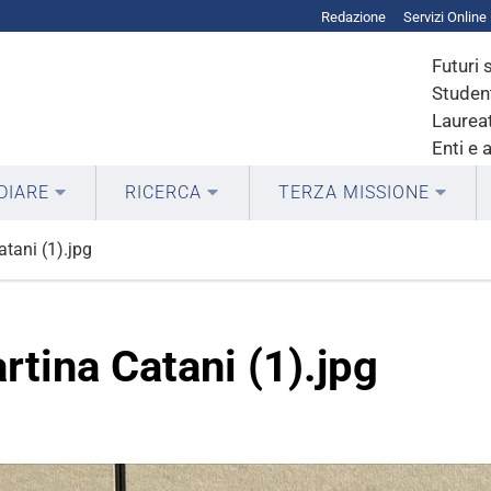
Redazione
Servizi Online
Futuri 
Student
Laureat
Enti e 
DIARE
RICERCA
TERZA MISSIONE
tani (1).jpg
rtina Catani (1).jpg