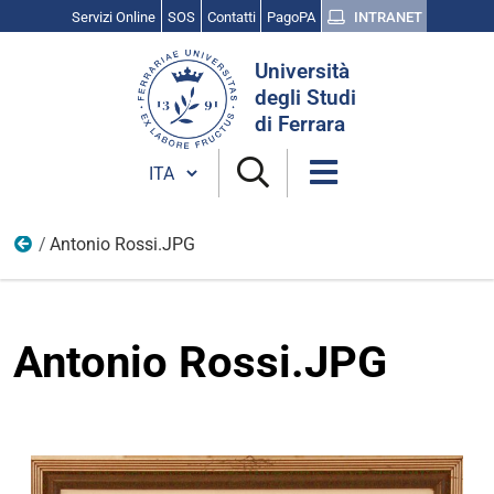
Servizi Online
SOS
Contatti
PagoPA
INTRANET
Cerca
Università
nel
degli Studi
sito
di Ferrara
Cambia lingua
Antonio Rossi.JPG
Persone
Antonio Rossi.JPG