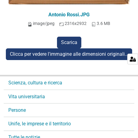
Antonio Rossi.JPG
image/jpeg
2316x2932
3.6 MB
Scarica
Clicca per vedere l'immagine alle dimensioni originali…
N
Scienza, cultura e ricerca
a
v
Vita universitaria
i
g
Persone
a
Unife, le imprese e il territorio
z
i
Tutte le notizie