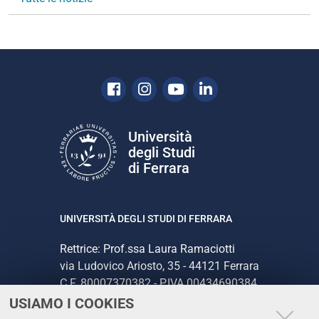
o
n
e
Facebook
Instagram
Youtube
Linkedin
Università
degli Studi
di Ferrara
UNIVERSITÀ DEGLI STUDI DI FERRARA
Rettrice: Prof.ssa Laura Ramaciotti
via Ludovico Ariosto, 35 - 44121 Ferrara
C.F. 80007370382 - P.IVA 00434690384
USIAMO I COOKIES