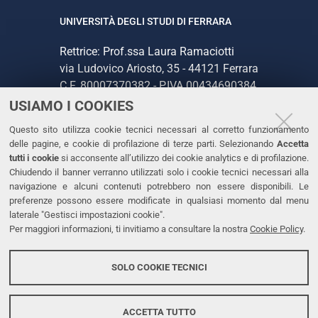
UNIVERSITÀ DEGLI STUDI DI FERRARA
Rettrice: Prof.ssa Laura Ramaciotti
via Ludovico Ariosto, 35 - 44121 Ferrara
C.F. 80007370382 - P.IVA 00434690384
USIAMO I COOKIES
CONTATTI
Questo sito utilizza cookie tecnici necessari al corretto funzionamento
delle pagine, e cookie di profilazione di terze parti. Selezionando
Accetta
Tel. +39 0532 293111
tutti i cookie
si acconsente all’utilizzo dei cookie analytics e di profilazione.
Chiudendo il banner verranno utilizzati solo i cookie tecnici necessari alla
Fax. +39 0532 293031
navigazione e alcuni contenuti potrebbero non essere disponibili. Le
PEC
preferenze possono essere modificate in qualsiasi momento dal menu
laterale "Gestisci impostazioni cookie".
Per maggiori informazioni, ti invitiamo a consultare la nostra
Cookie Policy
.
LINKS
Accessibilità
SOLO COOKIE TECNICI
Protezione dati personali
Cookies
ACCETTA TUTTO