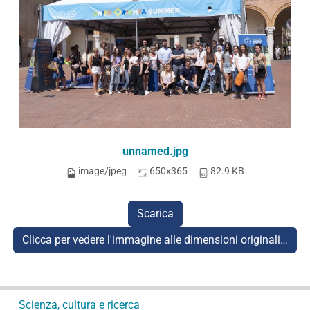
unnamed.jpg
image/jpeg
650x365
82.9 KB
Scarica
Clicca per vedere l'immagine alle dimensioni originali…
N
Scienza, cultura e ricerca