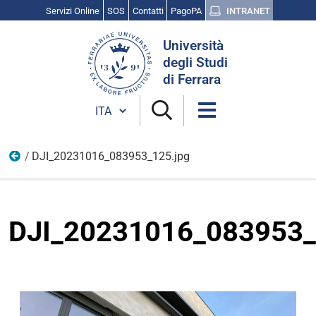
Servizi Online
SOS
Contatti
PagoPA
INTRANET
Cerca
Università
nel
degli Studi
sito
di Ferrara
Cambia lingua
DJI_20231016_083953_125.jpg
Vita Universitaria
DJI_20231016_083953_