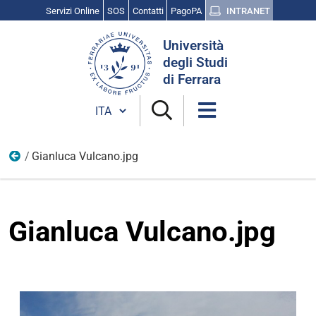
Servizi Online
SOS
Contatti
PagoPA
INTRANET
Cerca
Università
nel
degli Studi
sito
di Ferrara
Cambia lingua
Gianluca Vulcano.jpg
Scienza, cultura e ricerca
Gianluca Vulcano.jpg