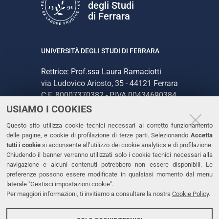
degli Studi
di Ferrara
UNIVERSITÀ DEGLI STUDI DI FERRARA
Rettrice: Prof.ssa Laura Ramaciotti
via Ludovico Ariosto, 35 - 44121 Ferrara
C.F. 80007370382 - P.IVA 00434690384
USIAMO I COOKIES
CONTATTI
Questo sito utilizza cookie tecnici necessari al corretto funzionamento
delle pagine, e cookie di profilazione di terze parti. Selezionando
Accetta
Tel. +39 0532 293111
tutti i cookie
si acconsente all’utilizzo dei cookie analytics e di profilazione.
Chiudendo il banner verranno utilizzati solo i cookie tecnici necessari alla
Fax. +39 0532 293031
navigazione e alcuni contenuti potrebbero non essere disponibili. Le
PEC
preferenze possono essere modificate in qualsiasi momento dal menu
laterale "Gestisci impostazioni cookie".
Per maggiori informazioni, ti invitiamo a consultare la nostra
Cookie Policy
.
LINKS
Accessibilità