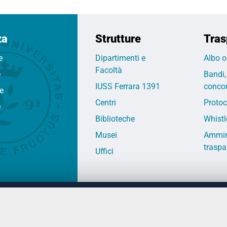
za
Strutture
Tras
e
Dipartimenti e
Albo o
Facoltà
e
Bandi,
IUSS Ferrara 1391
concor
fe
Centri
Protoc
e
Biblioteche
Whistl
Musei
Ammin
traspa
Uffici
 DEGLI STUDI DI FERRARA
CONTATTI