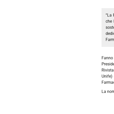
“La 
che 
sost
dedi
Farm
Fanno 
Preside
Rivist
Unife) 
Farmac
La nom