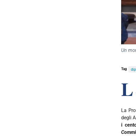
Un mome
Tag
dip
L
La Pro
degli A
i cen
Commit