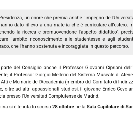
Presidenza, un onore che premia anche l'impegno dell'Universit
hanno dato rilievo a una materia che è curriculare all'estero, ma
enendo la ricerca e promuovendone l'aspetto didattico”, preci
care l'ambito riconoscimento alle studentesse e agli studen
aco, che l'hanno sostenuta e incoraggiata in questo percorso.
parte del Consiglio anche il Professor Giovanni Cipriani dell’
nte, il Professor Giorgio Mellerio del Sistema Museale di Ateneo
a Atti e Memorie dell’Accademia (membro del Comitato di Indiriz
e, oltre ad altri appassionati studiosi, il giovane Enrico Cevola
ia presso l’Universitad Complutense de Madrid.
ina si è tenuta lo scorso
28 ottobre
nella
Sala Capitolare di San