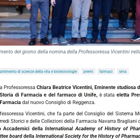
nto del giorno della nomina della Professoressa Vicentini nella 
artimento di scienze della vita e biotecnologie
premi
farmaci
sma
a Professoressa
Chiara Beatrice Vicentini, Eminente studiosa d
Storia di Farmacia e del farmaco di Unife,
è stata
eletta Pre
Farmacia
dal
nuovo Consiglio di Reggenza.
fessoressa Vicentini, che fa parte del Consiglio del Sistema M
rredi Storici e delle Collezioni della Farmacia Navarra Bragliani 
to
Accademici della
International Academy of History of Ph
tee board
della
International Society for the History of Pharma