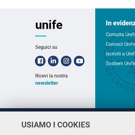
unife
In eviden
Contatta Unif
Conosci Unif
Seguici su
Iscriviti a Uni
Facebook
Linkedin
Instagram
Youtube
Sostieni Unif
Ricevi la nostra
newsletter
USIAMO I COOKIES
Università
UNIVERSITÀ
degli Studi