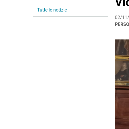
Vi
i
Tutte le notizie
o
02/11
n
PERS
e