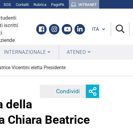
SOS
Contatti
Rubrica
PagoPA
INTRANET
studenti
i iscritti
Cambia lingua
Facebook
Instagram
Youtube
Linkedin
i
aziende
INTERNAZIONALE
ATENEO
rice Vicentini eletta Presidente
Mostra
Condividi
Facebook
Twitter
Linke
o
a della
nascondi
opzioni
a Chiara Beatrice
di
condivisione