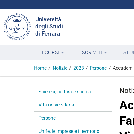
Cerca
Università
nel
degli Studi
sito
di Ferrara
I CORSI
ISCRIVITI
STU
Home
Notizie
2023
Persone
Accademia 
N
Noti
Scienza, cultura e ricerca
a
Ac
v
Vita universitaria
i
Fa
g
Persone
a
Unife, le imprese e il territorio
z