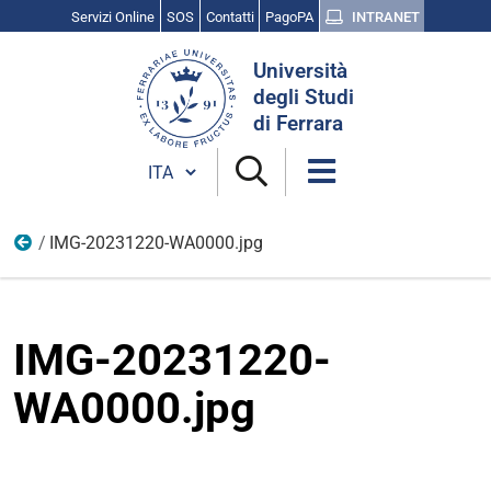
Servizi Online
SOS
Contatti
PagoPA
INTRANET
Cerca
Università
nel
degli Studi
sito
di Ferrara
Cambia lingua
IMG-20231220-WA0000.jpg
Persone
IMG-20231220-
WA0000.jpg