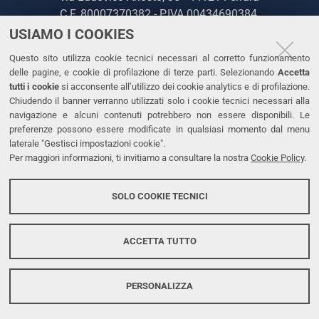
C.F. 80007370382 - P.IVA 00434690384
USIAMO I COOKIES
CONTATTI
Questo sito utilizza cookie tecnici necessari al corretto funzionamento
delle pagine, e cookie di profilazione di terze parti. Selezionando
Accetta
Tel. +39 0532 293111
tutti i cookie
si acconsente all’utilizzo dei cookie analytics e di profilazione.
Chiudendo il banner verranno utilizzati solo i cookie tecnici necessari alla
Fax. +39 0532 293031
navigazione e alcuni contenuti potrebbero non essere disponibili. Le
PEC
preferenze possono essere modificate in qualsiasi momento dal menu
laterale "Gestisci impostazioni cookie".
Per maggiori informazioni, ti invitiamo a consultare la nostra
Cookie Policy
.
LINKS
Accessibilità
SOLO COOKIE TECNICI
Protezione dati personali
Cookies
ACCETTA TUTTO
PERSONALIZZA
Copyright @ 2026, Università di Ferrara