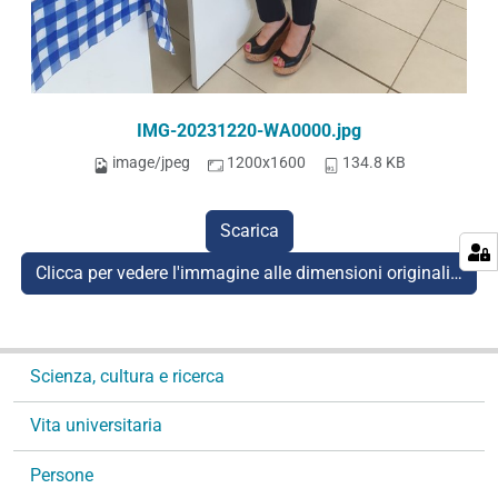
IMG-20231220-WA0000.jpg
image/jpeg
1200x1600
134.8 KB
Scarica
Clicca per vedere l'immagine alle dimensioni originali…
N
Scienza, cultura e ricerca
a
v
Vita universitaria
i
g
Persone