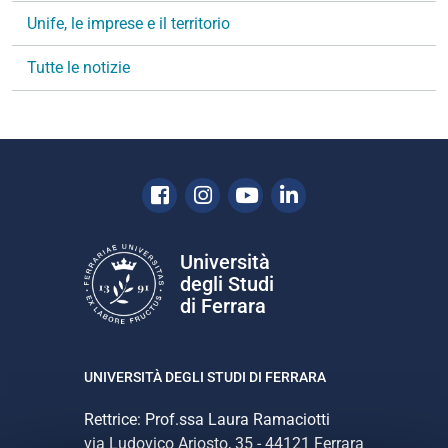
a
Unife, le imprese e il territorio
z
i
Tutte le notizie
o
n
e
Facebook
Instagram
Youtube
Linkedin
Università
degli Studi
di Ferrara
UNIVERSITÀ DEGLI STUDI DI FERRARA
Rettrice: Prof.ssa Laura Ramaciotti
via Ludovico Ariosto, 35 - 44121 Ferrara