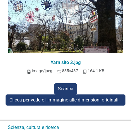
Yarn sito 3.jpg
image/jpeg
885x487
164.1 KB
Scarica
Clicca per vedere l'immagine alle dimensioni originali…
N
Scienza, cultura e ricerca