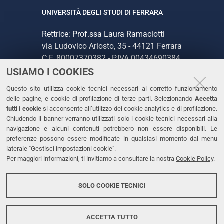
UNIVERSITÀ DEGLI STUDI DI FERRARA
Rettrice: Prof.ssa Laura Ramaciotti
via Ludovico Ariosto, 35 - 44121 Ferrara
C.F. 80007370382 - P.IVA 00434690384
USIAMO I COOKIES
CONTATTI
Questo sito utilizza cookie tecnici necessari al corretto funzionamento
delle pagine, e cookie di profilazione di terze parti. Selezionando
Accetta
Tel. +39 0532 293111
tutti i cookie
si acconsente all’utilizzo dei cookie analytics e di profilazione.
Chiudendo il banner verranno utilizzati solo i cookie tecnici necessari alla
Fax. +39 0532 293031
navigazione e alcuni contenuti potrebbero non essere disponibili. Le
PEC
preferenze possono essere modificate in qualsiasi momento dal menu
laterale "Gestisci impostazioni cookie".
Per maggiori informazioni, ti invitiamo a consultare la nostra
Cookie Policy
.
LINKS
Accessibilità
SOLO COOKIE TECNICI
Protezione dati personali
Cookies
ACCETTA TUTTO