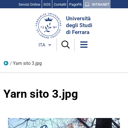
Servizi Online
SOS
Contatti
PagoPA
INTRANET
Cerca
Università
nel
degli Studi
sito
di Ferrara
Cambia lingua
Yarn sito 3.jpg
Vita universitaria
Yarn sito 3.jpg