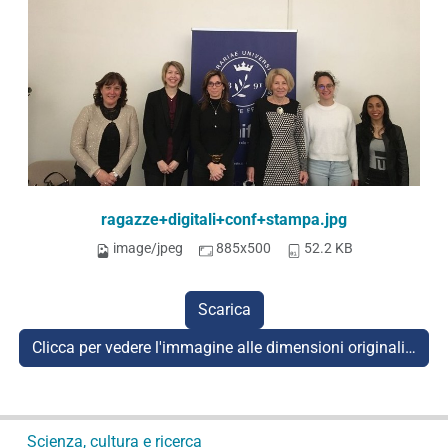
ragazze+digitali+conf+stampa.jpg
image/jpeg
885x500
52.2 KB
Scarica
Clicca per vedere l'immagine alle dimensioni originali…
N
Scienza, cultura e ricerca