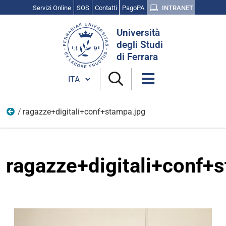
Servizi Online
SOS
Contatti
PagoPA
INTRANET
Cerca
Università
nel
degli Studi
sito
di Ferrara
Cambia lingua
ragazze+digitali+conf+stampa.jpg
Vita universitaria
ragazze+digitali+conf+