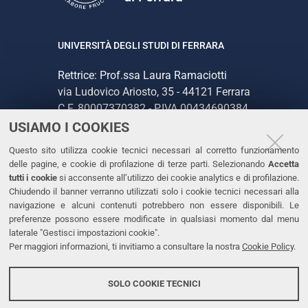
UNIVERSITÀ DEGLI STUDI DI FERRARA
Rettrice: Prof.ssa Laura Ramaciotti
via Ludovico Ariosto, 35 - 44121 Ferrara
C.F. 80007370382 - P.IVA 00434690384
USIAMO I COOKIES
CONTATTI
Questo sito utilizza cookie tecnici necessari al corretto funzionamento
delle pagine, e cookie di profilazione di terze parti. Selezionando
Accetta
Tel. +39 0532 293111
tutti i cookie
si acconsente all’utilizzo dei cookie analytics e di profilazione.
Chiudendo il banner verranno utilizzati solo i cookie tecnici necessari alla
Fax. +39 0532 293031
navigazione e alcuni contenuti potrebbero non essere disponibili. Le
PEC
preferenze possono essere modificate in qualsiasi momento dal menu
laterale "Gestisci impostazioni cookie".
Per maggiori informazioni, ti invitiamo a consultare la nostra
Cookie Policy
.
LINKS
Accessibilità
SOLO COOKIE TECNICI
Protezione dati personali