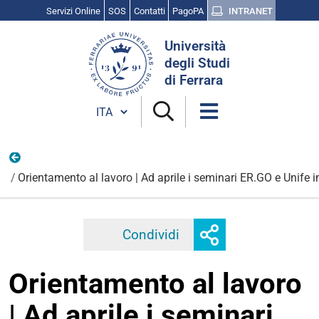
Servizi Online
SOS
Contatti
PagoPA
INTRANET
Cerca
Università
nel
degli Studi
sito
di Ferrara
Cambia lingua
Vita universitaria
Orientamento al lavoro | Ad aprile i seminari ER.GO e Unife 
Mostra
Condividi
Facebook
Twitter
Linkedi
o
nascondi
Orientamento al lavoro
opzioni
di
| Ad aprile i seminari
condivisione