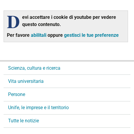
D
evi accettare i cookie di youtube per vedere
questo contenuto.
Per favore
abilitali
oppure
gestisci le tue preferenze
N
Scienza, cultura e ricerca
a
v
Vita universitaria
i
g
Persone
a
Unife, le imprese e il territorio
z
i
Tutte le notizie
o
n