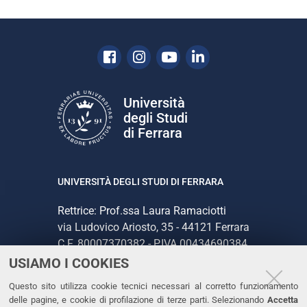
e
Facebook
Instagram
Youtube
Linkedin
Università
degli Studi
di Ferrara
UNIVERSITÀ DEGLI STUDI DI FERRARA
Rettrice: Prof.ssa Laura Ramaciotti
via Ludovico Ariosto, 35 - 44121 Ferrara
C.F. 80007370382 - P.IVA 00434690384
USIAMO I COOKIES
CONTATTI
Questo sito utilizza cookie tecnici necessari al corretto funzionamento
delle pagine, e cookie di profilazione di terze parti. Selezionando
Accetta