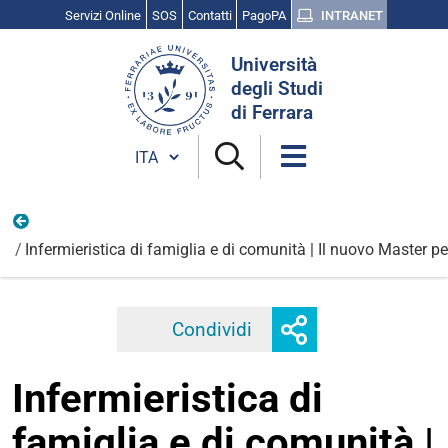
Servizi Online
SOS
Contatti
PagoPA
INTRANET
Cerca
Università
nel
degli Studi
sito
di Ferrara
Cambia lingua
Vita universitaria
Infermieristica di famiglia e di comunità | Il nuovo Master pe
Mostra
Condividi
Facebook
Twitter
Linkedi
o
nascondi
Infermieristica di
opzioni
di
famiglia e di comunità |
condivisione