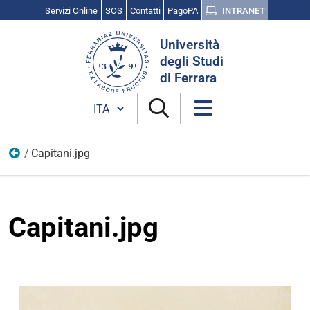
Servizi Online
SOS
Contatti
PagoPA
INTRANET
Cerca
Università
nel
degli Studi
sito
di Ferrara
Cambia lingua
Capitani.jpg
Vita universitaria
Capitani.jpg