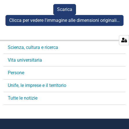
Scarica
Clicca per vedere l'immagine alle dimensioni originali…
N
Scienza, cultura e ricerca
a
v
Vita universitaria
i
g
Persone
a
Unife, le imprese e il territorio
z
i
Tutte le notizie
o
n
e