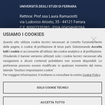
UNIVERSITÀ DEGLI STUDI DI FERRARA
Rettrice: Prof.ssa Laura Ramaciotti
via Ludovico Ariosto, 35 - 44121 Ferrara
C.F. 80007370382 - P.IVA 00434690384
USIAMO I COOKIES
CONTATTI
Questo sito utilizza cookie tecnici necessari al corretto funzionamento
delle pagine, e cookie di profilazione di terze parti. Selezionando
Accetta
Tel. +39 0532 293111
tutti i cookie
si acconsente all’utilizzo dei cookie analytics e di profilazione.
Chiudendo il banner verranno utilizzati solo i cookie tecnici necessari alla
Fax. +39 0532 293031
navigazione e alcuni contenuti potrebbero non essere disponibili. Le
PEC
preferenze possono essere modificate in qualsiasi momento dal menu
laterale "Gestisci impostazioni cookie".
Per maggiori informazioni, ti invitiamo a consultare la nostra
Cookie Policy
.
LINKS
Accessibilità
SOLO COOKIE TECNICI
Protezione dati personali
Cookies
ACCETTA TUTTO