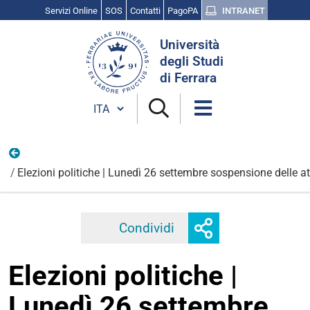
Servizi Online
SOS
Contatti
PagoPA
INTRANET
Cerca
Università
nel
degli Studi
sito
di Ferrara
Cambia lingua
Vita universitaria
Elezioni politiche | Lunedì 26 settembre sospensione delle at
Mostra
Condividi
Facebook
Twitter
Linkedi
o
nascondi
Elezioni politiche |
opzioni
di
Lunedì 26 settembre
condivisione