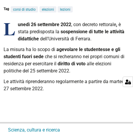
Tag
corsi di studio
elezioni
lezioni
L
unedì 26 settembre 2022
, con decreto rettorale
,
è
stata predisposta la
sospensione di tutte le attività
didattiche
dell'Università di Ferrara.
La misura ha lo scopo di
agevolare le studentesse e gli
studenti fuori sede
che si recheranno nei propri comuni di
residenza per esercitare il
diritto di voto
alle elezioni
politiche del 25 settembre 2022.
Le attività riprenderanno regolarmente a partire da martedì
27 settembre 2022.
N
Scienza, cultura e ricerca