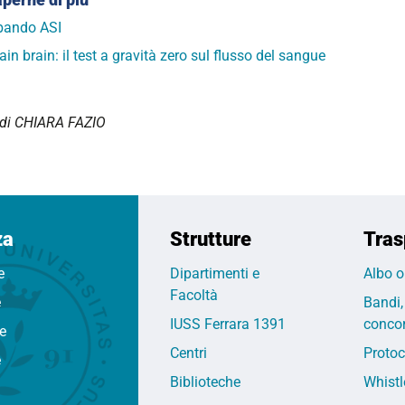
 bando ASI
ain brain: il test a gravità zero sul flusso del sangue
 di CHIARA FAZIO
za
Strutture
Tras
e
Dipartimenti e
Albo o
Facoltà
e
Bandi,
IUSS Ferrara 1391
concor
fe
Centri
Protoc
e
Biblioteche
Whistl