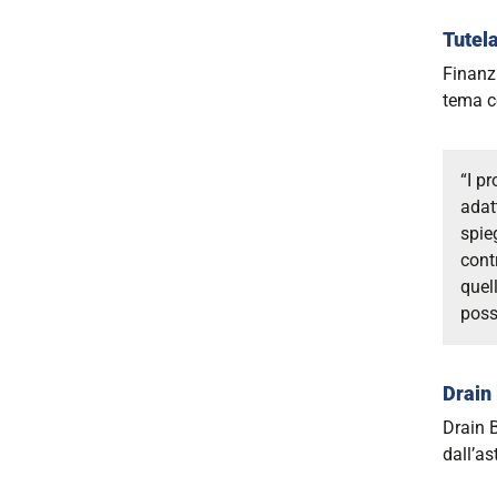
Tutel
Finanz
tema c
“I p
adat
spie
cont
quel
poss
Drain
Drain 
dall’a