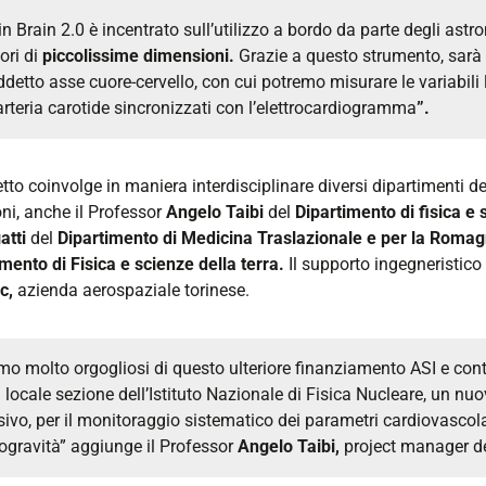
in Brain 2.0 è incentrato sull’utilizzo a bordo da parte degli astr
ori di
piccolissime dimensioni.
Grazie a questo strumento, sarà p
ddetto asse cuore-cervello, con cui potremo misurare le variabili 
’arteria carotide sincronizzati con l’elettrocardiogramma
”.
etto coinvolge in maniera interdisciplinare diversi dipartimenti d
i, anche il Professor
Angelo Taibi
del
Dipartimento di fisica e 
atti
del
Dipartimento di Medicina Traslazionale e per la Roma
mento di Fisica e scienze della terra.
Il supporto ingegneristico 
c,
azienda aerospaziale torinese.
mo molto orgogliosi di questo ulteriore finanziamento ASI e cont
a locale sezione dell’Istituto Nazionale di Fisica Nucleare, un n
sivo, per il monitoraggio sistematico dei parametri cardiovascolar
ogravità” aggiunge il Professor
Angelo Taibi,
project manager de