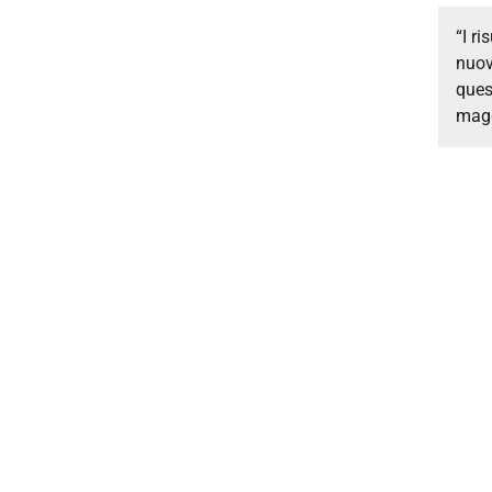
“I r
nuo
ques
magg