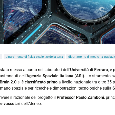
I
dipartimento di fisica e scienze della terra
dipartimento di medicina traslaz
stato messo a punto nei laboratori dell’
Università di Ferrara
, e
astronauti dell
’Agenzia Spaziale Italiana (ASI).
Lo strumento sv
Brain 2.0
si è
classificato
primo
a livello nazionale tra oltre 35
umano spaziale per ricerche e dimostrazioni tecnologiche sulla
S
ivere il razionale del progetto il
Professor Paolo Zamboni
,
princ
ie vascolar
i dell’Ateneo: