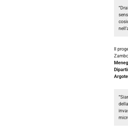
“Dra
sens
cosi
nell
Il prog
Zambon
Meneg
Diparti
Argote
“Sia
dell
inva
micr