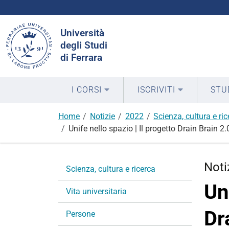
Cerca
Università
nel
degli Studi
sito
di Ferrara
I CORSI
ISCRIVITI
STU
Home
Notizie
2022
Scienza, cultura e ri
Unife nello spazio | Il progetto Drain Brain 
N
Noti
Scienza, cultura e ricerca
a
Un
v
Vita universitaria
i
Dr
g
Persone
a