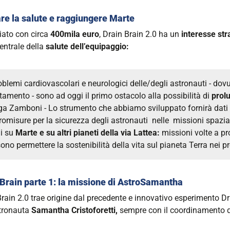
are la salute e raggiungere Marte
iato con circa
400mila euro
, Drain Brain 2.0 ha un
interesse str
entrale della
salute dell’equipaggio:
roblemi cardiovascolari e neurologici delle/degli astronauti - dovu
tamento - sono ad oggi il primo ostacolo alla possibilità di
prolu
ga Zamboni - Lo strumento che abbiamo sviluppato fornirà dati i
romisure per la sicurezza degli astronauti nelle missioni spazial
li su
Marte e su altri pianeti della via Lattea:
missioni volte a p
ono permettere la sostenibilità della vita sul pianeta Terra nei p
 Brain parte 1: la missione di AstroSamantha
Brain 2.0
trae origine dal precedente e innovativo esperimento Dra
stronauta
Samantha Cristoforetti,
sempre con il coordinamento 