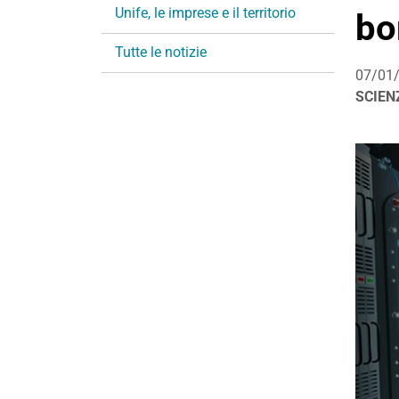
Unife, le imprese e il territorio
z
bo
i
Tutte le notizie
o
07/01
n
SCIEN
e