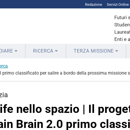
Redazione
Servizi Online
Futuri 
Student
Laureat
Enti e 
DIARE
RICERCA
TERZA MISSIONE
cerca
2.0 primo classificato per salire a bordo della prossima missione 
zia
ife nello spazio | Il proge
ain Brain 2.0 primo classi