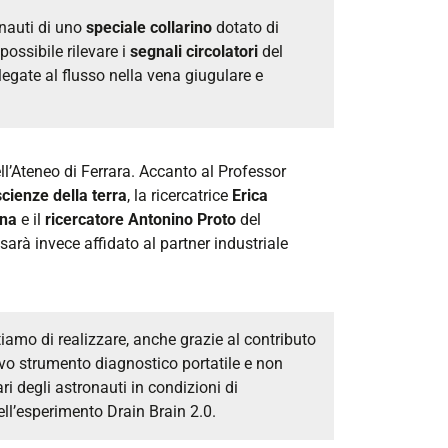
onauti di uno
speciale collarino
dotato di
ossibile rilevare i
segnali circolatori
del
legate al flusso nella vena giugulare e
ell’Ateneo di Ferrara. Accanto al Professor
scienze della terra
, la ricercatrice
Erica
gna
e il
ricercatore Antonino Proto
del
sarà invece affidato al partner industriale
iamo di realizzare, anche grazie al contributo
uovo strumento diagnostico portatile e non
i degli astronauti in condizioni di
ll’esperimento Drain Brain 2.0.