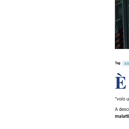
Tag
AS
È
“volo 
A descr
malatt