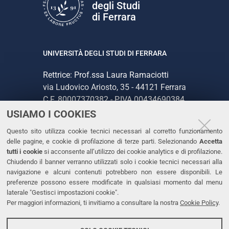
degli Studi
di Ferrara
UNIVERSITÀ DEGLI STUDI DI FERRARA
Rettrice: Prof.ssa Laura Ramaciotti
via Ludovico Ariosto, 35 - 44121 Ferrara
C.F. 80007370382 - P.IVA 00434690384
USIAMO I COOKIES
CONTATTI
Questo sito utilizza cookie tecnici necessari al corretto funzionamento
delle pagine, e cookie di profilazione di terze parti. Selezionando
Accetta
Tel. +39 0532 293111
tutti i cookie
si acconsente all’utilizzo dei cookie analytics e di profilazione.
Chiudendo il banner verranno utilizzati solo i cookie tecnici necessari alla
Fax. +39 0532 293031
navigazione e alcuni contenuti potrebbero non essere disponibili. Le
PEC
preferenze possono essere modificate in qualsiasi momento dal menu
laterale "Gestisci impostazioni cookie".
Per maggiori informazioni, ti invitiamo a consultare la nostra
Cookie Policy
.
LINKS
Accessibilità