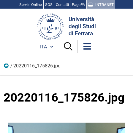
Servizi Online
SOS
Contatti
PagoPA
INTRANET
Cerca
Università
nel
degli Studi
sito
di Ferrara
Cambia lingua
20220116_175826.jpg
Scienza, cultura e ricerca
20220116_175826.jpg