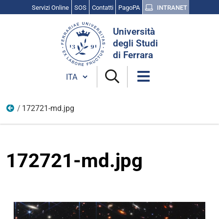
Servizi Online
SOS
Contatti
PagoPA
INTRANET
Cerca
Università
nel
degli Studi
sito
di Ferrara
Cambia lingua
172721-md.jpg
Scienza, cultura e ricerca
172721-md.jpg