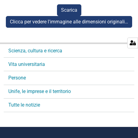
Scarica
Clicca per vedere l'immagine alle dimensioni originali…
N
Scienza, cultura e ricerca
a
v
Vita universitaria
i
g
Persone
a
Unife, le imprese e il territorio
z
i
Tutte le notizie
o
n
e