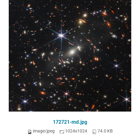
172721-md.jpg
image/jpeg
1024x1024
74.0 KB