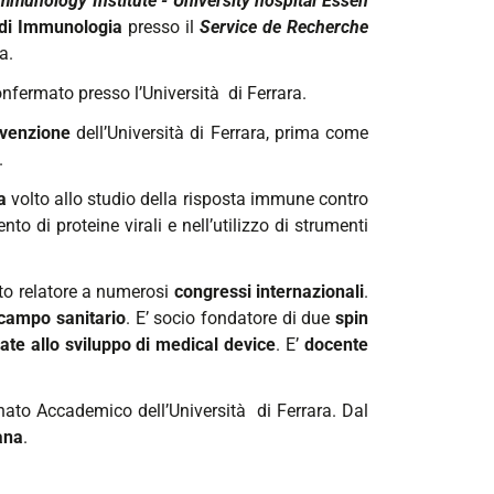
mmunology Institute - University hospital Essen
 di Immunologia
presso il
Service de Recherche
a.
nfermato presso l’Università di Ferrara.
evenzione
dell’Università di Ferrara, prima come
.
a
volto allo studio della risposta immune contro
 di proteine virali e nell’utilizzo di strumenti
to relatore a numerosi
congressi internazionali
.
n campo sanitario
. E’ socio fondatore di due
spin
ate allo sviluppo di medical device
. E’
docente
nato Accademico dell’Università di Ferrara. Dal
ana
.