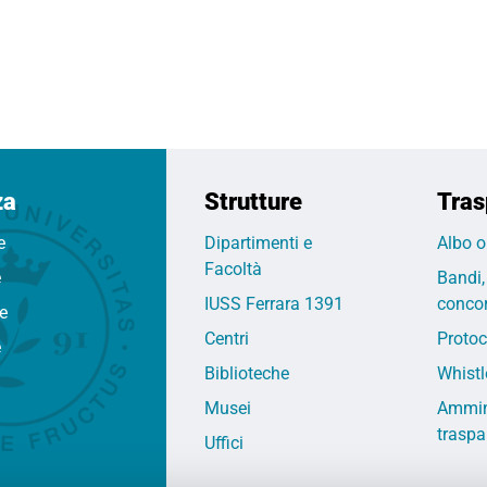
za
Strutture
Tras
e
Dipartimenti e
Albo o
Facoltà
e
Bandi,
IUSS Ferrara 1391
concor
fe
Centri
Protoc
e
Biblioteche
Whistl
Musei
Ammin
traspa
Uffici