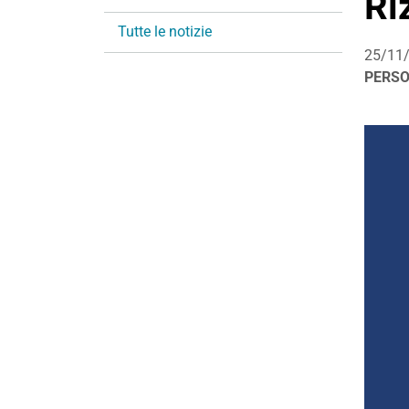
Ri
i
Tutte le notizie
o
25/11
n
PERS
e