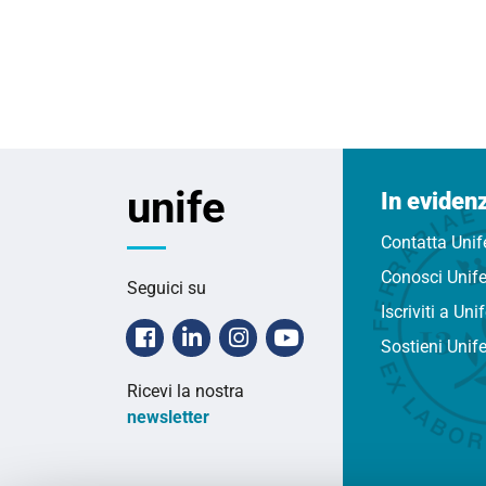
unife
In eviden
Contatta Unif
Conosci Unif
Seguici su
Iscriviti a Uni
Facebook
Linkedin
Instagram
Youtube
Sostieni Unif
Ricevi la nostra
newsletter