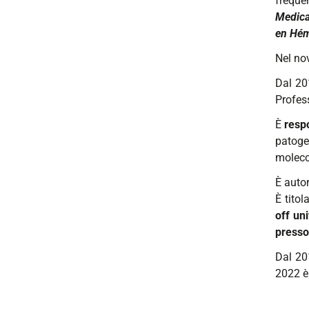
freque
Medica
en Hém
Nel no
Dal 20
Profes
È
resp
patogen
molecol
È auto
È titol
off uni
presso 
Dal 20
2022 