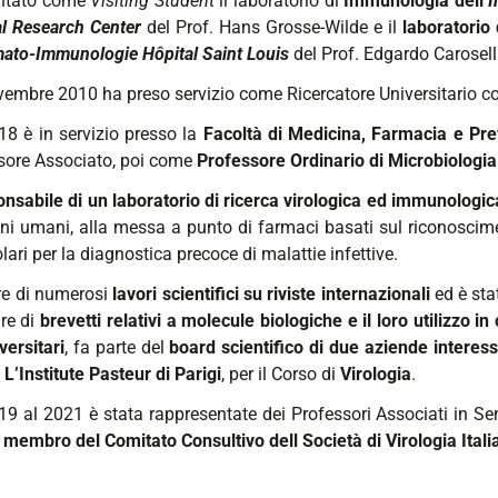
ntato come
Visiting Student
il laboratorio di
Immunologia dell’
I
l Research Center
del Prof. Hans Grosse-Wilde e il
laboratorio
ato-Immunologie Hôpital Saint Louis
del Prof. Edgardo Carosell
vembre 2010 ha preso servizio come Ricercatore Universitario co
18 è in servizio presso la
Facoltà di Medicina, Farmacia e Pr
sore Associato, poi come
Professore Ordinario di Microbiologia
onsabile di un laboratorio di ricerca virologica ed immunologic
i umani, alla messa a punto di farmaci basati sul riconoscimento
ari per la diagnostica precoce di malattie infettive.
re di numerosi
lavori scientifici su riviste internazionali
ed è sta
are di
brevetti relativi a molecule biologiche e il loro utilizzo i
versitari
, fa parte del
board scientifico di due aziende interess
L’Institute Pasteur di Parigi
, per il Corso di
Virologia
.
19 al 2021 è stata rappresentate dei Professori Associati in Se
è
membro del Comitato Consultivo dell Società di Virologia Itali