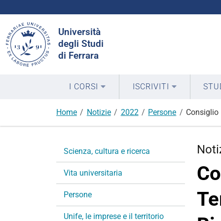
Cerca
Università
nel
degli Studi
sito
di Ferrara
I CORSI
ISCRIVITI
STU
Home
Notizie
2022
Persone
Consiglio
N
Noti
Scienza, cultura e ricerca
a
Co
v
Vita universitaria
i
Te
g
Persone
a
Unife, le imprese e il territorio
z