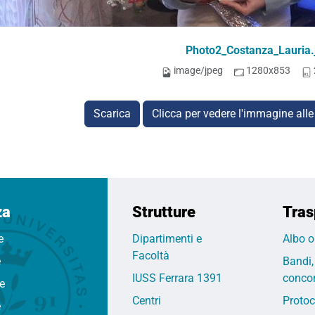
Photo2_Costanza_Lauria.
image/jpeg
1280x853
Scarica
Clicca per vedere l'immagine alle
za
Strutture
Tras
e
Dipartimenti e
Albo o
Facoltà
e
Bandi,
IUSS Ferrara 1391
concor
fe
Centri
Protoc
e