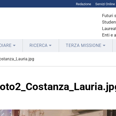
Redazione
Servizi Online
Futuri 
Student
Laureat
Enti e 
DIARE
RICERCA
TERZA MISSIONE
stanza_Lauria.jpg
oto2_Costanza_Lauria.jp