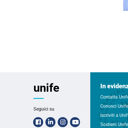
unife
In eviden
Contatta Unif
Conosci Unif
Seguici su
Iscriviti a Uni
Facebook
Linkedin
Instagram
Youtube
Sostieni Unif