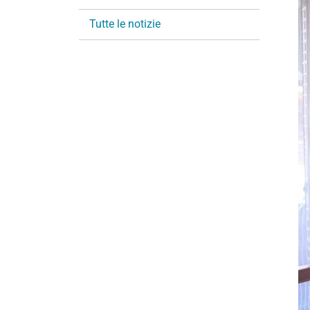
i
Tutte le notizie
o
n
e