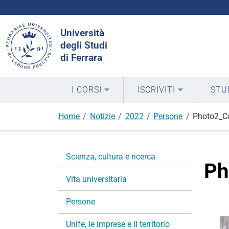
Cerca
Università
nel
degli Studi
sito
di Ferrara
I CORSI
ISCRIVITI
STU
Home
Notizie
2022
Persone
Photo2_Co
N
Scienza, cultura e ricerca
a
Ph
v
Vita universitaria
i
g
Persone
a
Unife, le imprese e il territorio
z