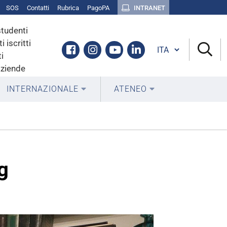
SOS
Contatti
Rubrica
PagoPA
INTRANET
studenti
i iscritti
Cambia lingua
Facebook
Instagram
Youtube
Linkedin
i
aziende
INTERNAZIONALE
ATENEO
g