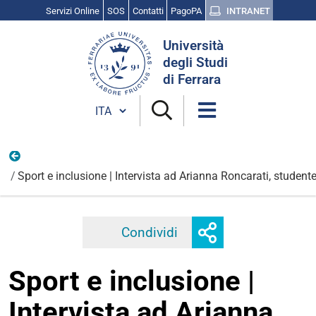
Servizi Online
SOS
Contatti
PagoPA
INTRANET
Cerca
Università
nel
degli Studi
sito
di Ferrara
Cambia lingua
Persone
Sport e inclusione | Intervista ad Arianna Roncarati, studente
Mostra
Condividi
Facebook
Twitter
Linkedi
o
nascondi
Sport e inclusione |
opzioni
di
Intervista ad Arianna
condivisione