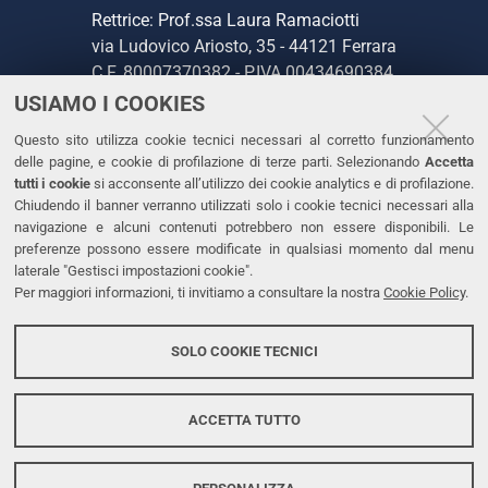
Rettrice: Prof.ssa Laura Ramaciotti
via Ludovico Ariosto, 35 - 44121 Ferrara
C.F. 80007370382 - P.IVA 00434690384
USIAMO I COOKIES
CONTATTI
Questo sito utilizza cookie tecnici necessari al corretto funzionamento
delle pagine, e cookie di profilazione di terze parti. Selezionando
Accetta
Tel. +39 0532 293111
tutti i cookie
si acconsente all’utilizzo dei cookie analytics e di profilazione.
Chiudendo il banner verranno utilizzati solo i cookie tecnici necessari alla
Fax. +39 0532 293031
navigazione e alcuni contenuti potrebbero non essere disponibili. Le
PEC
preferenze possono essere modificate in qualsiasi momento dal menu
laterale "Gestisci impostazioni cookie".
Per maggiori informazioni, ti invitiamo a consultare la nostra
Cookie Policy
.
LINKS
Accessibilità
SOLO COOKIE TECNICI
Protezione dati personali
Cookies
ACCETTA TUTTO