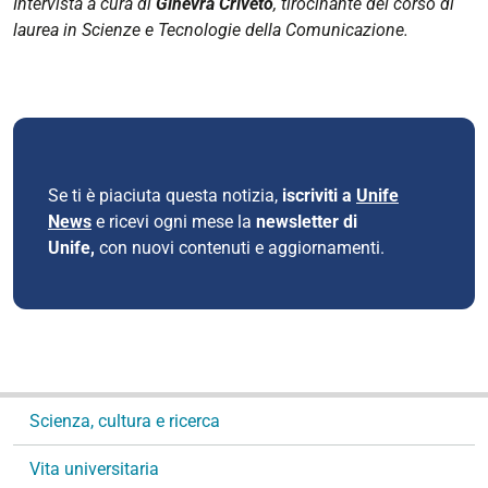
Intervista a cura di
Ginevra Criveto
, tirocinante del corso di
laurea in Scienze e Tecnologie della Comunicazione.
Se ti è piaciuta questa notizia,
iscriviti a
Unife
News
e ricevi ogni mese la
newsletter di
Unife,
con nuovi contenuti e aggiornamenti.
N
Scienza, cultura e ricerca
a
v
Vita universitaria
i