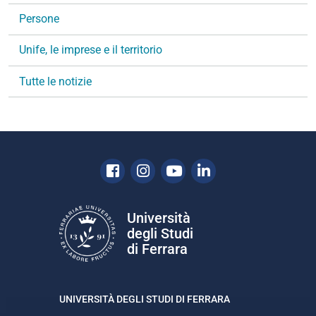
g
Persone
a
Unife, le imprese e il territorio
z
i
Tutte le notizie
o
n
e
Facebook
Instagram
Youtube
Linkedin
Università
degli Studi
di Ferrara
UNIVERSITÀ DEGLI STUDI DI FERRARA