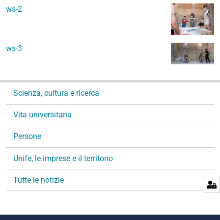
ws-2
ws-3
N
Scienza, cultura e ricerca
a
v
Vita universitaria
i
g
Persone
a
Unife, le imprese e il territorio
z
i
Tutte le notizie
o
n
e