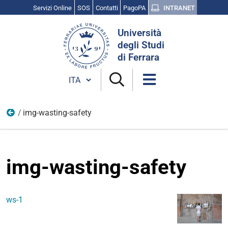
Servizi Online
SOS
Contatti
PagoPA
INTRANET
Cerca
Università
nel
degli Studi
sito
di Ferrara
Cambia lingua
img-wasting-safety
Vita universitaria
img-wasting-safety
ws-1