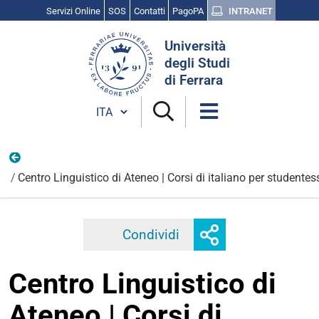
Servizi Online
SOS
Contatti
PagoPA
INTRANET
Cerca
Università
nel
degli Studi
sito
di Ferrara
Cambia lingua
Vita universitaria
Centro Linguistico di Ateneo | Corsi di italiano per studentess
Mostra
Condividi
Facebook
Twitter
Linkedi
o
nascondi
Centro Linguistico di
opzioni
di
Ateneo | Corsi di
condivisione