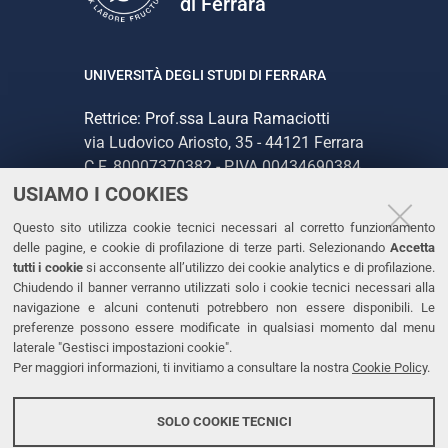
di Ferrara
UNIVERSITÀ DEGLI STUDI DI FERRARA
Rettrice: Prof.ssa Laura Ramaciotti
via Ludovico Ariosto, 35 - 44121 Ferrara
C.F. 80007370382 - P.IVA 00434690384
USIAMO I COOKIES
CONTATTI
Questo sito utilizza cookie tecnici necessari al corretto funzionamento
delle pagine, e cookie di profilazione di terze parti. Selezionando
Accetta
Tel. +39 0532 293111
tutti i cookie
si acconsente all’utilizzo dei cookie analytics e di profilazione.
Chiudendo il banner verranno utilizzati solo i cookie tecnici necessari alla
Fax. +39 0532 293031
navigazione e alcuni contenuti potrebbero non essere disponibili. Le
PEC
preferenze possono essere modificate in qualsiasi momento dal menu
laterale "Gestisci impostazioni cookie".
Per maggiori informazioni, ti invitiamo a consultare la nostra
Cookie Policy
.
LINKS
Accessibilità
SOLO COOKIE TECNICI