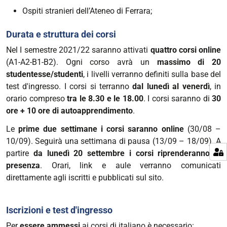
Ospiti stranieri dell’Ateneo di Ferrara;
Durata e struttura dei corsi
Nel I semestre 2021/22 saranno attivati
quattro corsi online
(A1-A2-B1-B2). Ogni corso avrà un
massimo di 20
studentesse/studenti
, i livelli verranno definiti sulla base del
test d'ingresso. I corsi si terranno
dal lunedì al venerdì
, in
orario compreso
tra le 8.30 e le 18.00
. I corsi saranno di
30
ore + 10 ore di autoapprendimento
.
Le
prime due settimane i corsi saranno online
(30/08 –
10/09). Seguirà una settimana di pausa (13/09 – 18/09). A
partire
da lunedì 20 settembre i corsi riprenderanno in
presenza
. Orari, link e aule verranno comunicati
direttamente agli iscritti e pubblicati sul sito.
Iscrizioni e test d'ingresso
Per
essere ammessi
ai corsi di italiano è necessario: