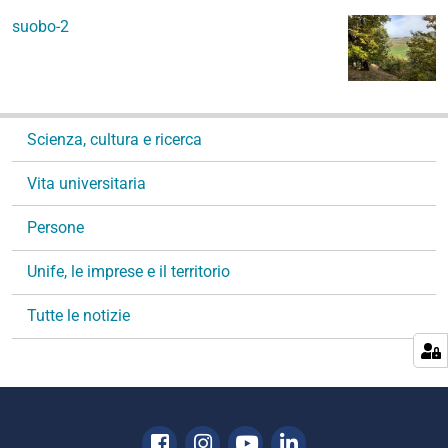
suobo-2
N
Scienza, cultura e ricerca
a
v
Vita universitaria
i
g
Persone
a
Unife, le imprese e il territorio
z
i
Tutte le notizie
o
n
e
Facebook
Instagram
Youtube
Linkedin