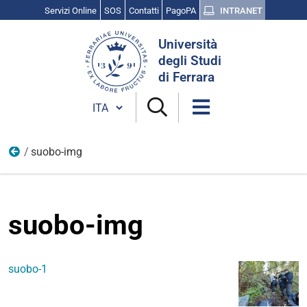
Servizi Online
SOS
Contatti
PagoPA
INTRANET
Cerca
Università
nel
degli Studi
sito
di Ferrara
Cambia lingua
suobo-img
Scienza, Cultura e Ricerca
suobo-img
suobo-1