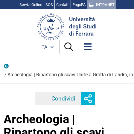
Servizi Online
SOS
Contatti
PagoPA
INTRANET
Cerca
Università
nel
degli Studi
sito
di Ferrara
Cambia lingua
Scienza, Cultura e Ricerca
Archeologia | Ripartono gli scavi Unife a Grotta di Landro, i
Mostra
Condividi
Facebook
Twitter
Linkedi
o
nascondi
Archeologia |
opzioni
di
Ripartono gli scavi
condivisione