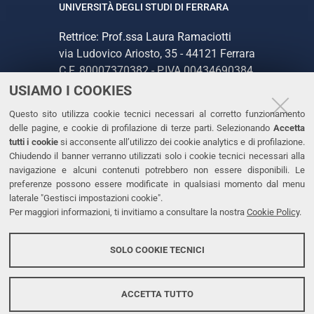
UNIVERSITÀ DEGLI STUDI DI FERRARA
Rettrice: Prof.ssa Laura Ramaciotti
via Ludovico Ariosto, 35 - 44121 Ferrara
C.F. 80007370382 - P.IVA 00434690384
USIAMO I COOKIES
CONTATTI
Questo sito utilizza cookie tecnici necessari al corretto funzionamento
delle pagine, e cookie di profilazione di terze parti. Selezionando
Accetta
Tel. +39 0532 293111
tutti i cookie
si acconsente all’utilizzo dei cookie analytics e di profilazione.
Chiudendo il banner verranno utilizzati solo i cookie tecnici necessari alla
Fax. +39 0532 293031
navigazione e alcuni contenuti potrebbero non essere disponibili. Le
PEC
preferenze possono essere modificate in qualsiasi momento dal menu
laterale "Gestisci impostazioni cookie".
Per maggiori informazioni, ti invitiamo a consultare la nostra
Cookie Policy
.
LINKS
Accessibilità
SOLO COOKIE TECNICI
Protezione dati personali
Cookies
ACCETTA TUTTO