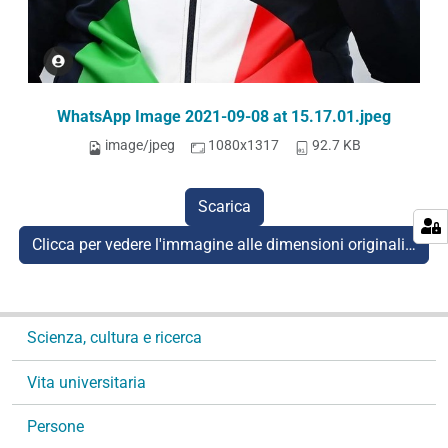
WhatsApp Image 2021-09-08 at 15.17.01.jpeg
image/jpeg
1080x1317
92.7 KB
Scarica
Clicca per vedere l'immagine alle dimensioni originali…
N
Scienza, cultura e ricerca
a
v
Vita universitaria
i
g
Persone
a