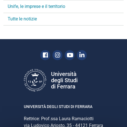
Unife, le imprese e il territorio
z
i
Tutte le notizie
o
n
e
Facebook
Instagram
Youtube
Linkedin
Università
degli Studi
di Ferrara
UNIVERSITÀ DEGLI STUDI DI FERRARA
Rettrice: Prof.ssa Laura Ramaciotti
via Ludovico Ariosto, 35 - 44121 Ferrara