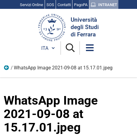
Servizi Online
SOS
Contatti
PagoPA
INTRANET
Cerca
Università
nel
degli Studi
sito
di Ferrara
Cambia lingua
WhatsApp Image 2021-09-08 at 15.17.01.jpeg
Persone
WhatsApp Image
2021-09-08 at
15.17.01.jpeg