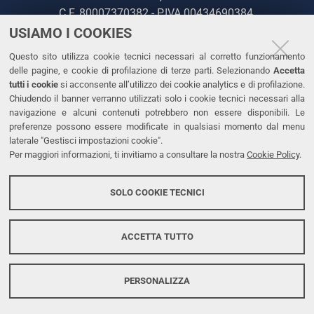
C.F. 80007370382 - P.IVA 00434690384
USIAMO I COOKIES
CONTATTI
Questo sito utilizza cookie tecnici necessari al corretto funzionamento
delle pagine, e cookie di profilazione di terze parti. Selezionando
Accetta
Tel. +39 0532 293111
tutti i cookie
si acconsente all’utilizzo dei cookie analytics e di profilazione.
Chiudendo il banner verranno utilizzati solo i cookie tecnici necessari alla
Fax. +39 0532 293031
navigazione e alcuni contenuti potrebbero non essere disponibili. Le
PEC
preferenze possono essere modificate in qualsiasi momento dal menu
laterale "Gestisci impostazioni cookie".
Per maggiori informazioni, ti invitiamo a consultare la nostra
Cookie Policy
.
LINKS
Accessibilità
SOLO COOKIE TECNICI
Protezione dati personali
Cookies
ACCETTA TUTTO
PERSONALIZZA
Copyright @ 2026, Università di Ferrara