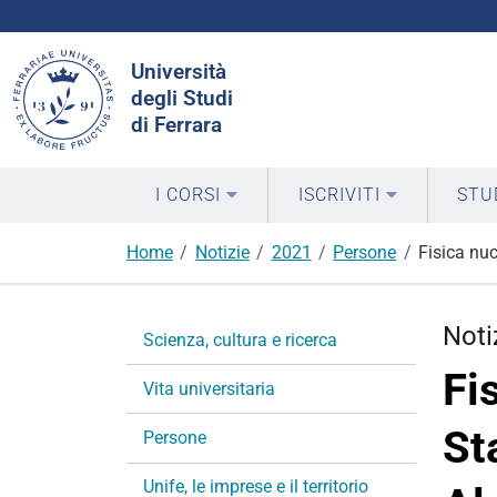
Cerca
Università
nel
degli Studi
sito
di Ferrara
I CORSI
ISCRIVITI
STU
Home
Notizie
2021
Persone
Fisica nuc
N
Noti
Scienza, cultura e ricerca
a
Fi
v
Vita universitaria
i
St
g
Persone
a
Unife, le imprese e il territorio
z