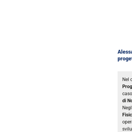
Alessa
proget
Nel 
Prog
caso
di N
Negl
Fisi
oper
svil