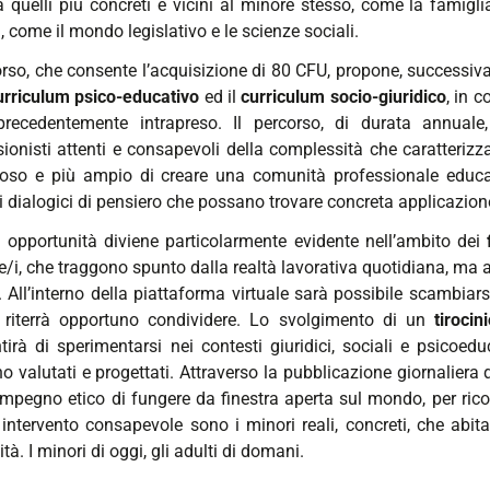
a quelli più concreti e vicini al minore stesso, come la famigli
i, come il mondo legislativo e le scienze sociali.
corso, che consente l’acquisizione di 80 CFU, propone, successi
urriculum psico-educativo
ed il
curriculum socio-giuridico
, in c
precedentemente intrapreso. Il percorso, di durata annuale
sionisti attenti e consapevoli della complessità che caratterizz
oso e più ampio di creare una comunità professionale educan
 dialogici di pensiero che possano trovare concreta applicazion
 opportunità diviene particolarmente evidente nell’ambito dei
e/i, che traggono spunto dalla realtà lavorativa quotidiana, ma anc
. All’interno della piattaforma virtuale sarà possibile scambiarsi 
 riterrà opportuno condividere. Lo svolgimento di un
tiroci
tirà di sperimentarsi nei contesti giuridici, sociali e psicoedu
o valutati e progettati. Attraverso la pubblicazione giornalier
 impegno etico di fungere da finestra aperta sul mondo, per rico
 intervento consapevole sono i minori reali, concreti, che abita
à. I minori di oggi, gli adulti di domani.