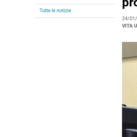
pr
i
Tutte le notizie
o
24/01
n
VITA 
e