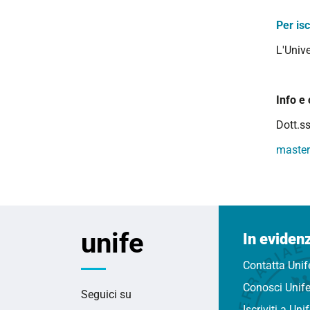
Per isc
L'Univ
Info e 
Dott.s
master
unife
In eviden
Contatta Unif
Conosci Unif
Seguici su
Iscriviti a Uni