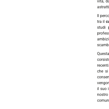
vita, d
astratt
Il per
tra il
c
studi 
profes
ambizi
scambi
Questa
corsist
recenti
che si
consen
vengon
il suo
nostro
comunit