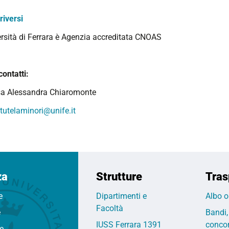
riversi
ersità di Ferrara è Agenzia accreditata CNOAS
contatti:
sa Alessandra Chiaromonte
tutelaminori@unife.it
za
Strutture
Tras
e
Dipartimenti e
Albo o
Facoltà
e
Bandi,
IUSS Ferrara 1391
concor
fe