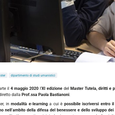
ster
dipartimento di studi umanistici
arte il
4 maggio 2020
l’
XI edizione
del
Master Tutela, diritti e 
diretto dalla
Prof.ssa Paola Bastianoni
.
ter, in
modalità e-learning
a cui è
possibile iscriversi entro i
no nell’ambito della difesa del benessere e dello sviluppo dei