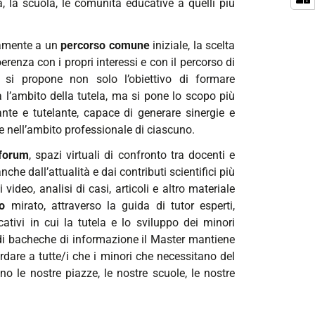
a, la scuola, le comunità educative a quelli più
vamente a un
percorso comune
iniziale, la scelta
oerenza con i propri interessi e con il percorso di
, si propone non solo l’obiettivo di formare
a l’ambito della tutela, ma si pone lo scopo più
te e tutelante, capace di generare sinergie e
e nell’ambito professionale di ciascuno.
forum
, spazi virtuali di confronto tra docenti e
he dall’attualità e dai contributi scientifici più
video, analisi di casi, articoli e altro materiale
nio
mirato, attraverso la guida di tutor esperti,
cativi in cui la tutela e lo sviluppo dei minori
a di bacheche di informazione il Master mantiene
rdare a tutte/i che i minori che necessitano del
no le nostre piazze, le nostre scuole, le nostre