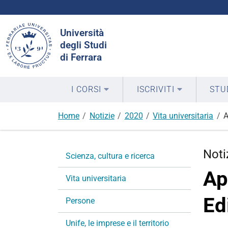
Cerca
Università
nel
degli Studi
sito
di Ferrara
I CORSI
ISCRIVITI
STU
Home
Notizie
2020
Vita universitaria
A
N
Noti
Scienza, cultura e ricerca
a
Ap
v
Vita universitaria
i
Ed
g
Persone
a
Unife, le imprese e il territorio
z