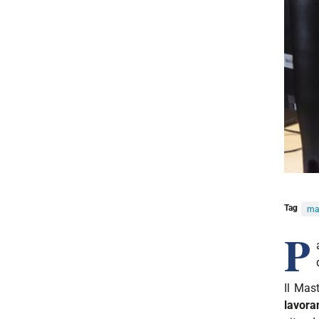
Tag
ma
P
Il Mas
lavora