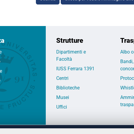
za
Strutture
Tras
e
Dipartimenti e
Albo o
Facoltà
e
Bandi,
IUSS Ferrara 1391
concor
fe
Centri
Protoc
e
Biblioteche
Whistl
Musei
Ammin
traspa
Uffici