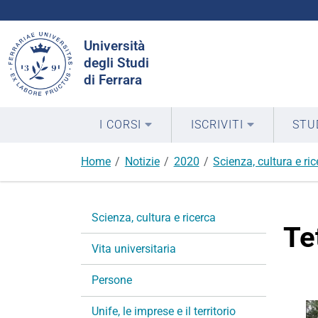
Cerca
Università
nel
degli Studi
sito
di Ferrara
I CORSI
ISCRIVITI
STU
Home
Notizie
2020
Scienza, cultura e ri
N
Scienza, cultura e ricerca
a
Te
v
Vita universitaria
i
g
Persone
a
Unife, le imprese e il territorio
z