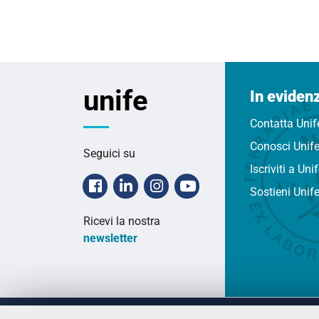
unife
In eviden
Contatta Unif
Conosci Unif
Seguici su
Iscriviti a Uni
Facebook
Linkedin
Instagram
Youtube
Sostieni Unif
Ricevi la nostra
newsletter