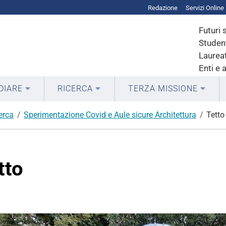
Redazione
Servizi Online
Futuri 
Student
Laureat
Enti e 
DIARE
RICERCA
TERZA MISSIONE
cerca
Sperimentazione Covid e Aule sicure Architettura
Tetto
tto