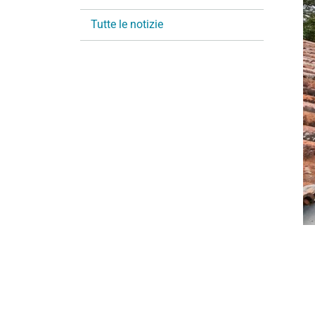
i
Tutte le notizie
o
n
e