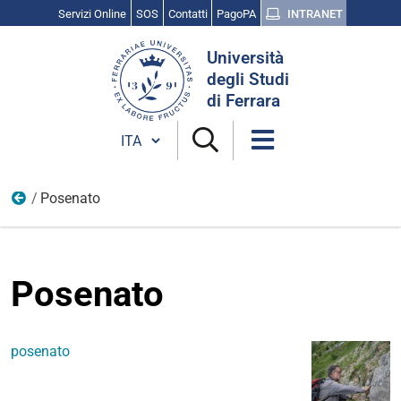
Servizi Online
SOS
Contatti
PagoPA
INTRANET
Cerca
Università
nel
degli Studi
sito
di Ferrara
Cambia lingua
Posenato
Scienza, cultura e ricerca
Posenato
posenato