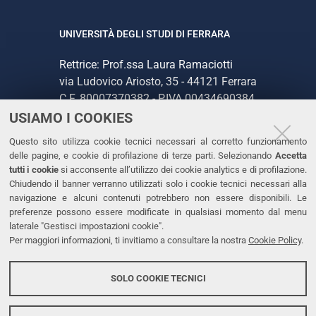
UNIVERSITÀ DEGLI STUDI DI FERRARA
Rettrice: Prof.ssa Laura Ramaciotti
via Ludovico Ariosto, 35 - 44121 Ferrara
C.F. 80007370382 - P.IVA 00434690384
USIAMO I COOKIES
CONTATTI
Questo sito utilizza cookie tecnici necessari al corretto funzionamento
delle pagine, e cookie di profilazione di terze parti. Selezionando
Accetta
Tel. +39 0532 293111
tutti i cookie
si acconsente all’utilizzo dei cookie analytics e di profilazione.
Chiudendo il banner verranno utilizzati solo i cookie tecnici necessari alla
Fax. +39 0532 293031
navigazione e alcuni contenuti potrebbero non essere disponibili. Le
PEC
preferenze possono essere modificate in qualsiasi momento dal menu
laterale "Gestisci impostazioni cookie".
Per maggiori informazioni, ti invitiamo a consultare la nostra
Cookie Policy
.
LINKS
Accessibilità
SOLO COOKIE TECNICI
Protezione dati personali