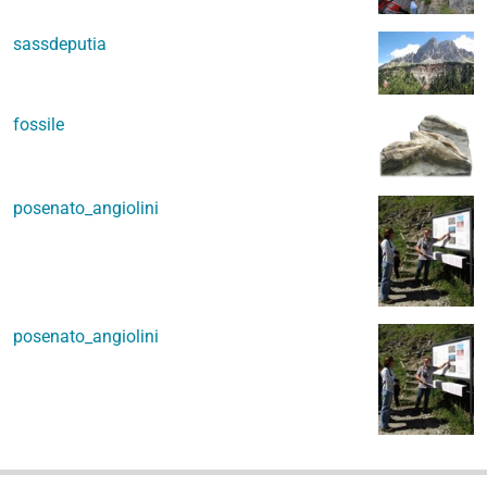
sassdeputia
fossile
posenato_angiolini
posenato_angiolini
N