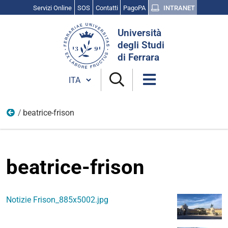
Servizi Online
SOS
Contatti
PagoPA
INTRANET
Cerca
Università
nel
degli Studi
sito
di Ferrara
Cambia lingua
beatrice-frison
Persone
beatrice-frison
Notizie Frison_885x5002.jpg