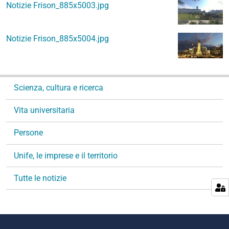
Notizie Frison_885x5003.jpg
Notizie Frison_885x5004.jpg
N
Scienza, cultura e ricerca
a
v
Vita universitaria
i
g
Persone
a
Unife, le imprese e il territorio
z
i
Tutte le notizie
o
n
e