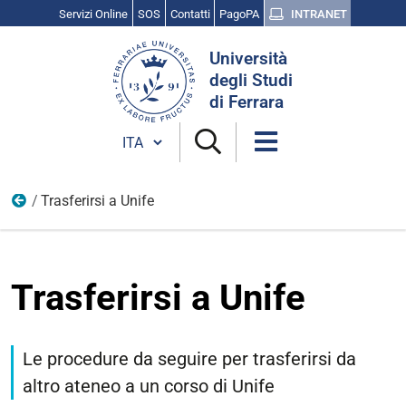
Servizi Online
SOS
Contatti
PagoPA
INTRANET
Cerca
Università
nel
degli Studi
sito
di Ferrara
Cambia lingua
Trasferirsi a Unife
Iscriviti
Trasferirsi a Unife
Le procedure da seguire per trasferirsi da
altro ateneo a un corso di Unife