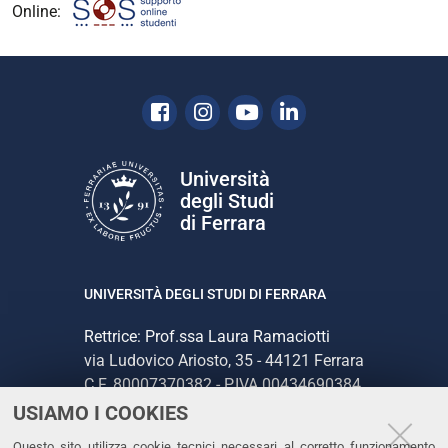
Online:
Facebook
Instagram
Youtube
Linkedin
Università
degli Studi
di Ferrara
UNIVERSITÀ DEGLI STUDI DI FERRARA
Rettrice: Prof.ssa Laura Ramaciotti
via Ludovico Ariosto, 35 - 44121 Ferrara
C.F. 80007370382 - P.IVA 00434690384
USIAMO I COOKIES
CONTATTI
Questo sito utilizza cookie tecnici necessari al corretto funzionamento